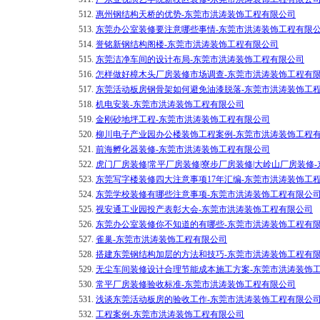
512.
惠州钢结构天桥的优势-东莞市洪涛装饰工程有限公司
513.
东莞办公室装修要注意哪些事情-东莞市洪涛装饰工程有限
514.
誉铭新钢结构阁楼-东莞市洪涛装饰工程有限公司
515.
东莞洁净车间的设计布局-东莞市洪涛装饰工程有限公司
516.
怎样做好樟木头厂房装修市场调查-东莞市洪涛装饰工程有
517.
东莞活动板房钢骨架如何避免油漆脱落-东莞市洪涛装饰工
518.
机电安装-东莞市洪涛装饰工程有限公司
519.
金刚砂地坪工程-东莞市洪涛装饰工程有限公司
520.
柳川电子产业园办公楼装饰工程案例-东莞市洪涛装饰工程
521.
前海孵化器装修-东莞市洪涛装饰工程有限公司
522.
虎门厂房装修|常平厂房装修|寮步厂房装修|大岭山厂房装修
523.
东莞写字楼装修四大注意事项17年汇编-东莞市洪涛装饰工
524.
东莞学校装修有哪些注意事项-东莞市洪涛装饰工程有限公
525.
视安通工业园投产表彰大会-东莞市洪涛装饰工程有限公司
526.
东莞办公室装修你不知道的有哪些-东莞市洪涛装饰工程有
527.
雀巢-东莞市洪涛装饰工程有限公司
528.
搭建东莞钢结构加层的方法和技巧-东莞市洪涛装饰工程有
529.
无尘车间装修设计合理节能成本施工方案-东莞市洪涛装饰
530.
常平厂房装修验收标准-东莞市洪涛装饰工程有限公司
531.
浅谈东莞活动板房的验收工作-东莞市洪涛装饰工程有限公
532.
工程案例-东莞市洪涛装饰工程有限公司