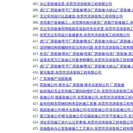
405.
办公室装修实景-东莞市洪涛装饰工程有限公司
406.
虎门厂房装修|常平厂房装修|寮步厂房装修|大岭山厂房装修
407.
无尘车间设计以及建造-东莞市洪涛装饰工程有限公司
408.
东莞展厅装修施工---东莞厚街南兴家具厂房展厅装修施工
409.
无尘车间装修照明线路应该如何安全布置-东莞市洪涛装饰
410.
东莞无尘车间设计装修要求-东莞市洪涛装饰工程有限公司
411.
虎门厂房装修|常平厂房装修|寮步厂房装修|大岭山厂房装修
412.
深圳钢结构雨棚制作应注意的问题-东莞市洪涛装饰工程有
413.
长安厂房装修|厚街厂房装修|清溪厂房装修|石排厂房装修-
414.
选择东莞万江装修公司要考察哪些-东莞市洪涛装饰工程有
415.
虎门厂房装修|常平厂房装修|寮步厂房装修|大岭山厂房装修
416.
紫光集团-东莞市洪涛装饰工程有限公司
417.
广东海顿产业园装修
418.
莞装修公司,樟木头厂房装修,樟木头装饰公司,厂房装修
419.
如何做好无尘车间施工期间的维护工作-东莞市洪涛装饰工
420.
装修公司,塘厦装修公司,东莞装修公司-东莞市洪涛装饰工程
421.
如何控制东莞钢结构夹层的施工质量-东莞市洪涛装饰工程
422.
凤岗装修公司|樟木头装修公司|石排装修公司|东坑装修公司
423.
黄江装修公司|桥头装修公司|石碣装修公司|常平装修公司-
424.
净化车间施工有什么注意事项-东莞市洪涛装饰工程有限公
425.
兆驰股份办公室装修施工工艺展示-东莞市洪涛装饰工程有