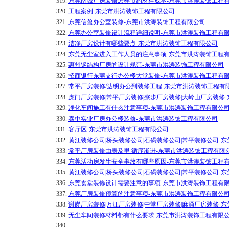
319.
东莞南城厂房装修怎样节约材料成本-东莞市洪涛装饰工程
320.
工程案例-东莞市洪涛装饰工程有限公司
321.
东莞信盈办公室装修-东莞市洪涛装饰工程有限公司
322.
东莞办公室装修设计流程详细说明-东莞市洪涛装饰工程有
323.
洁净厂房设计有哪些要点-东莞市洪涛装饰工程有限公司
324.
东莞无尘室进入工作人员的注意事项-东莞市洪涛装饰工程
325.
惠州钢结构厂房的设计规范-东莞市洪涛装饰工程有限公司
326.
招商银行东莞支行办公楼大堂装修-东莞市洪涛装饰工程有
327.
常平厂房装修/达明办公到装修工程-东莞市洪涛装饰工程有
328.
虎门厂房装修|常平厂房装修|寮步厂房装修|大岭山厂房装修
329.
净化车间施工有什么注意事项-东莞市洪涛装饰工程有限公
330.
泰中实业厂房办公楼装修-东莞市洪涛装饰工程有限公司
331.
客厅区-东莞市洪涛装饰工程有限公司
332.
黄江装修公司|桥头装修公司|石碣装修公司|常平装修公司-
333.
常平厂房装修由表及里 循序渐进-东莞市洪涛装饰工程有限
334.
东莞活动房发生安全事故有哪些原因-东莞市洪涛装饰工程
335.
黄江装修公司|桥头装修公司|石碣装修公司|常平装修公司-
336.
东莞食堂装修设计需要注意的事项-东莞市洪涛装饰工程有
337.
东莞厂房装修预算的注意事项-东莞市洪涛装饰工程有限公
338.
谢岗厂房装修|万江厂房装修|中堂厂房装修|麻涌厂房装修-
339.
无尘车间装修材料都有什么要求-东莞市洪涛装饰工程有限
340.