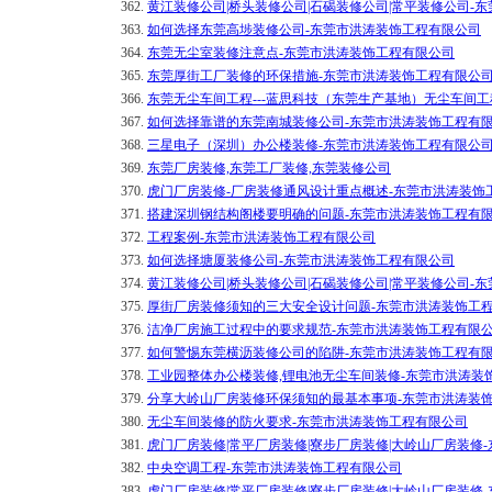
362.
黄江装修公司|桥头装修公司|石碣装修公司|常平装修公司-
363.
如何选择东莞高埗装修公司-东莞市洪涛装饰工程有限公司
364.
东莞无尘室装修注意点-东莞市洪涛装饰工程有限公司
365.
东莞厚街工厂装修的环保措施-东莞市洪涛装饰工程有限公
366.
东莞无尘车间工程---蓝思科技（东莞生产基地）无尘车间
367.
如何选择靠谱的东莞南城装修公司-东莞市洪涛装饰工程有
368.
三星电子（深圳）办公楼装修-东莞市洪涛装饰工程有限公
369.
东莞厂房装修,东莞工厂装修,东莞装修公司
370.
虎门厂房装修-厂房装修通风设计重点概述-东莞市洪涛装饰
371.
搭建深圳钢结构阁楼要明确的问题-东莞市洪涛装饰工程有
372.
工程案例-东莞市洪涛装饰工程有限公司
373.
如何选择塘厦装修公司-东莞市洪涛装饰工程有限公司
374.
黄江装修公司|桥头装修公司|石碣装修公司|常平装修公司-
375.
厚街厂房装修须知的三大安全设计问题-东莞市洪涛装饰工
376.
洁净厂房施工过程中的要求规范-东莞市洪涛装饰工程有限
377.
如何警惕东莞横沥装修公司的陷阱-东莞市洪涛装饰工程有
378.
工业园整体办公楼装修,锂电池无尘车间装修-东莞市洪涛装
379.
分享大岭山厂房装修环保须知的最基本事项-东莞市洪涛装
380.
无尘车间装修的防火要求-东莞市洪涛装饰工程有限公司
381.
虎门厂房装修|常平厂房装修|寮步厂房装修|大岭山厂房装修
382.
中央空调工程-东莞市洪涛装饰工程有限公司
383.
虎门厂房装修|常平厂房装修|寮步厂房装修|大岭山厂房装修