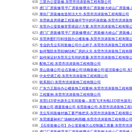
618.
三星办公室装修-东莞市洪涛装饰工程有限公司
619.
虎门厂房装修|常平厂房装修|寮步厂房装修|大岭山厂房装修
620.
厚街厂房装修改造简洁大方-东莞市洪涛装饰工程有限公司
621.
东莞铁皮房搭建工程装修环节中的环保措施-东莞市洪涛装
622.
东莞办公室装修背景墙设计方案-东莞市洪涛装饰工程有限
623.
虎门厂房装修|常平厂房装修|寮步厂房装修|大岭山厂房装修
624.
东莞奔图打印科技园办公楼装修-东莞市洪涛装饰工程有限
625.
专业的无尘车间装修公司什么样子-东莞市洪涛装饰工程有
626.
如何预防东莞轻钢结构厂房的火灾-东莞市洪涛装饰工程有
627.
如何保证好东莞无尘车间的质量-东莞市洪涛装饰工程有限
628.
配电工程-东莞市洪涛装饰工程有限公司
629.
茶山装修公司|企石装修公司|洪梅装修公司|道滘装修公司-
630.
中央空调工程-东莞市洪涛装饰工程有限公司
631.
联系我们-东莞市洪涛装饰工程有限公司
632.
广东力王股份办公楼装饰工程案例-东莞市洪涛装饰工程有
633.
工程案例-东莞市洪涛装饰工程有限公司
634.
东莞LED背光源无尘车间装修---东莞飞洋光电LED背光源
635.
装修公司,塘厦装修公司,东莞装修公司-东莞市洪涛装饰工程
636.
无尘车间装修对施工要严格把关-东莞市洪涛装饰工程有限
637.
东莞塘厦林村广场钢结构雨棚-东莞市洪涛装饰工程有限公
638.
【石排装修公司】办公室装修怎么控制施工质量-东莞市洪
639.
虎门厂房装修|常平厂房装修|寮步厂房装修|大岭山厂房装修