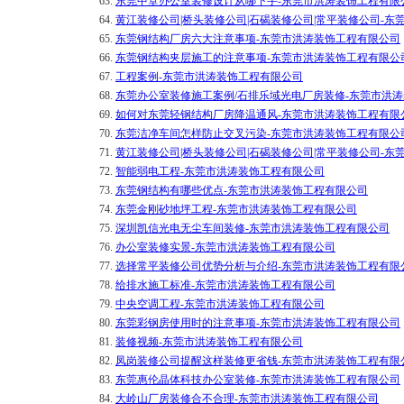
63.
东莞中堂办公室装修设计从哪下手-东莞市洪涛装饰工程有限
64.
黄江装修公司|桥头装修公司|石碣装修公司|常平装修公司-
65.
东莞钢结构厂房六大注意事项-东莞市洪涛装饰工程有限公司
66.
东莞钢结构夹层施工的注意事项-东莞市洪涛装饰工程有限公
67.
工程案例-东莞市洪涛装饰工程有限公司
68.
东莞办公室装修施工案例/石排乐域光电厂房装修-东莞市洪
69.
如何对东莞轻钢结构厂房降温通风-东莞市洪涛装饰工程有限
70.
东莞洁净车间怎样防止交叉污染-东莞市洪涛装饰工程有限公
71.
黄江装修公司|桥头装修公司|石碣装修公司|常平装修公司-
72.
智能弱电工程-东莞市洪涛装饰工程有限公司
73.
东莞钢结构有哪些优点-东莞市洪涛装饰工程有限公司
74.
东莞金刚砂地坪工程-东莞市洪涛装饰工程有限公司
75.
深圳凯信光电无尘车间装修-东莞市洪涛装饰工程有限公司
76.
办公室装修实景-东莞市洪涛装饰工程有限公司
77.
选择常平装修公司优势分析与介绍-东莞市洪涛装饰工程有限
78.
给排水施工标准-东莞市洪涛装饰工程有限公司
79.
中央空调工程-东莞市洪涛装饰工程有限公司
80.
东莞彩钢房使用时的注意事项-东莞市洪涛装饰工程有限公司
81.
装修视频-东莞市洪涛装饰工程有限公司
82.
凤岗装修公司提醒这样装修更省钱-东莞市洪涛装饰工程有限
83.
东莞惠伦晶体科技办公室装修-东莞市洪涛装饰工程有限公司
84.
大岭山厂房装修合不合理-东莞市洪涛装饰工程有限公司