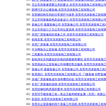
384.
无尘车间装修需要注意的要点-东莞市洪涛装饰工程有限公
385.
朗博汽车办公楼装修-东莞市洪涛装饰工程有限公司
386.
东莞钢结构车间的日常维护与保养-东莞市洪涛装饰工程有
387.
无尘车间装修架构及设备设计-东莞市洪涛装饰工程有限公
388.
装修公司,塘厦装修公司,东莞装修公司-东莞市洪涛装饰工程
389.
无尘车间设计之无尘车间位置选择-东莞市洪涛装饰工程有
390.
东莞厂房装修前的准备工作-东莞市洪涛装饰工程有限公司
391.
机电安装-东莞市洪涛装饰工程有限公司
392.
东莞厂房装修-东莞市洪涛装饰工程有限公司
393.
中兴网络办公室装修-东莞市洪涛装饰工程有限公司
394.
工程案例-东莞市洪涛装饰工程有限公司
395.
影响净化车间建造的价格的因素都有哪些-东莞市洪涛装饰
396.
东莞凤岗办公室装修公司有哪些售后服务-东莞市洪涛装饰
397.
装修公司,塘厦装修公司,东莞装修公司-东莞市洪涛装饰工程
398.
联系我们_东莞市洪涛装饰工程有限公司_门楼装修,别墅装
399.
东城厂房装修集成吊顶有哪些好处-东莞市洪涛装饰工程有
400.
长安厂房装修的选择-东莞市洪涛装饰工程有限公司
401.
东莞轻钢结构房屋的要求-东莞市洪涛装饰工程有限公司
402.
东莞写字楼装修工程---美达王板和精密金属（东莞）有限
403.
卧室区-东莞市洪涛装饰工程有限公司
404.
东莞办公室装修的四个准备工作流程-东莞市洪涛装饰工程