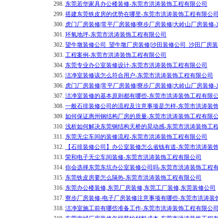
298.
东莞若华家具办公楼装修-东莞市洪涛装饰工程有限公司
299.
搭建东莞铁皮房的优势在哪里-东莞市洪涛装饰工程有限公
300.
虎门厂房装修|常平厂房装修|寮步厂房装修|大岭山厂房装修
301.
环氧地坪-东莞市洪涛装饰工程有限公司
302.
望牛墩装修公司_望牛墩厂房装修|沙田装修公司_沙田厂房
303.
工程案例-东莞市洪涛装饰工程有限公司
304.
东莞专业办公室装修设计-东莞市洪涛装饰工程有限公司
305.
洁净室装修该怎么符合用户-东莞市洪涛装饰工程有限公司
306.
虎门厂房装修|常平厂房装修|寮步厂房装修|大岭山厂房装修
307.
洁净室装修的基本原则都有哪些-东莞市洪涛装饰工程有限
308.
一般石排装修公司的流程及注意事项是怎样-东莞市洪涛装
309.
如何保证惠州钢结构厂房的质量-东莞市洪涛装饰工程有限
310.
浅析如何解决东莞钢结构天桥的晃动感-东莞市洪涛装饰工
311.
东莞无尘车间的装修流程-东莞市洪涛装饰工程有限公司
312.
【石排装修公司】办公室装修怎么省钱有道-东莞市洪涛装
313.
荣和电子无尘车间装修-东莞市洪涛装饰工程有限公司
314.
你会选择东莞东坑办公室装修公司吗-东莞市洪涛装饰工程
315.
东莞铁皮房要怎么隔热-东莞市洪涛装饰工程有限公司
316.
东莞办公楼装修,东莞厂房装修,东莞工厂装修,东莞装修公司
317.
寮步厂房装修-电子厂房装修注意事项有哪些-东莞市洪涛装
318.
洁净室施工前有哪些准备工作-东莞市洪涛装饰工程有限公