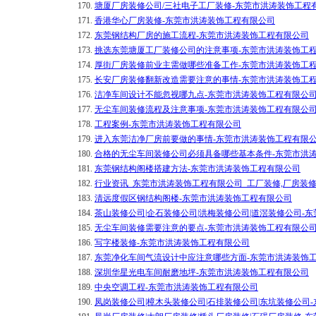
170.
塘厦厂房装修公司/三社电子工厂装修-东莞市洪涛装饰工程
171.
香港华心厂房装修-东莞市洪涛装饰工程有限公司
172.
东莞钢结构厂房的施工流程-东莞市洪涛装饰工程有限公司
173.
挑选东莞塘厦工厂装修公司的注意事项-东莞市洪涛装饰工
174.
厚街厂房装修前业主需做哪些准备工作-东莞市洪涛装饰工
175.
长安厂房装修翻新改造需要注意的事情-东莞市洪涛装饰工
176.
洁净车间设计不能忽视哪九点-东莞市洪涛装饰工程有限公
177.
无尘车间装修流程及注意事项-东莞市洪涛装饰工程有限公
178.
工程案例-东莞市洪涛装饰工程有限公司
179.
进入东莞洁净厂房前要做的事情-东莞市洪涛装饰工程有限
180.
合格的无尘车间装修公司必须具备哪些基本条件-东莞市洪
181.
东莞钢结构阁楼搭建方法-东莞市洪涛装饰工程有限公司
182.
行业资讯_东莞市洪涛装饰工程有限公司_工厂装修,厂房装
183.
清远度假区钢结构阁楼-东莞市洪涛装饰工程有限公司
184.
茶山装修公司|企石装修公司|洪梅装修公司|道滘装修公司-
185.
无尘车间装修需要注意的要点-东莞市洪涛装饰工程有限公
186.
写字楼装修-东莞市洪涛装饰工程有限公司
187.
东莞净化车间气流设计中应注意哪些方面-东莞市洪涛装饰
188.
深圳华星光电车间耐磨地坪-东莞市洪涛装饰工程有限公司
189.
中央空调工程-东莞市洪涛装饰工程有限公司
190.
凤岗装修公司|樟木头装修公司|石排装修公司|东坑装修公司