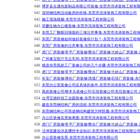
640.
博罗县合晟包装制品有限公司装修-东莞市洪涛装饰工程有
641.
深圳钢结构活动板房的价格-东莞市洪涛装饰工程有限公司
642.
施工现场视频-东莞市洪涛装饰工程有限公司
643.
菲鹏生物办公楼装修-东莞市洪涛装饰工程有限公司
644.
东莞工厂翻新旧墙面的三项注意事项-东莞市洪涛装饰工程
645.
东莞厂房装修如何做好装修前计划？-东莞市洪涛装饰工程
646.
东莞厂房装修的注意事项-东莞市洪涛装饰工程有限公司
647.
虎门厂房装修|常平厂房装修|寮步厂房装修|大岭山厂房装修
648.
广州秦宝医疗无尘车间-东莞市洪涛装饰工程有限公司
649.
挑选东莞凤岗工厂装修公司的几个步骤-东莞市洪涛装饰工
650.
虎门厂房装修|常平厂房装修|寮步厂房装修|大岭山厂房装修
651.
长安厂房装修|厚街厂房装修|清溪厂房装修|石排厂房装修-
652.
东莞办公室装修公司应具体的条件-东莞市洪涛装饰工程有
653.
凤岗装修公司|樟木头装修公司|石排装修公司|东坑装修公司
654.
台湾宝德科技工业园装修-东莞市洪涛装饰工程有限公司
655.
建造东莞钢结构厂房的流程-东莞市洪涛装饰工程有限公司
656.
东莞钢结构公司简述钢结构建筑怎样防腐-东莞市洪涛装饰
657.
办公区装修实景效果图-东莞市洪涛装饰工程有限公司
658.
虎门厂房装修|常平厂房装修|寮步厂房装修|大岭山厂房装修
659.
洁净室建设涉及哪些专业知识-东莞市洪涛装饰工程有限公
660.
办公室装修实景-东莞市洪涛装饰工程有限公司