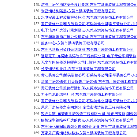
149.
洁净厂房的消防安全设计要求-东莞市洪涛装饰工程有限公
150.
米亚钢结构隔层-东莞市洪涛装饰工程有限公司
151.
水电安装工程质量检验标准-东莞市洪涛装饰工程有限公司
152.
黄江装修公司|桥头装修公司|石碣装修公司|常平装修公司-
153.
电子洁净厂房设计规划要点-东莞市洪涛装饰工程有限公司
154.
东莞华润啤酒厂房办公楼装修-东莞市洪涛装饰工程有限公
155.
服务中心-东莞市洪涛装饰工程有限公司
156.
东莞活动板房如何做到防潮-东莞市洪涛装饰工程有限公司
157.
近期完工_东莞市洪涛装饰工程有限公司_电子无尘车间装修
158.
无尘车间装修选择哪家公司比较好-东莞市洪涛装饰工程有
159.
长安钢结构天桥-东莞市洪涛装饰工程有限公司
160.
黄江装修公司|桥头装修公司|石碣装修公司|常平装修公司-
161.
清溪厂房装修/四月天服饰厂房装修-东莞市洪涛装饰工程有
162.
黄江装修公司报价行情如何-东莞市洪涛装饰工程有限公司
163.
力王电池钢结构厂房-东莞市洪涛装饰工程有限公司
164.
黄江装修公司|桥头装修公司|石碣装修公司|常平装修公司-
165.
凤岗厂房装修之空间划分-东莞市洪涛装饰工程有限公司
166.
客户见证_东莞市洪涛装饰工程有限公司_铁皮房装修,阁楼
167.
解析深圳钢结构厂房的优点-东莞市洪涛装饰工程有限公司
168.
东莞净化车间应该怎么选择净化设备-东莞市洪涛装饰工程
169.
万家乐厂房钢结构楼梯-东莞市洪涛装饰工程有限公司