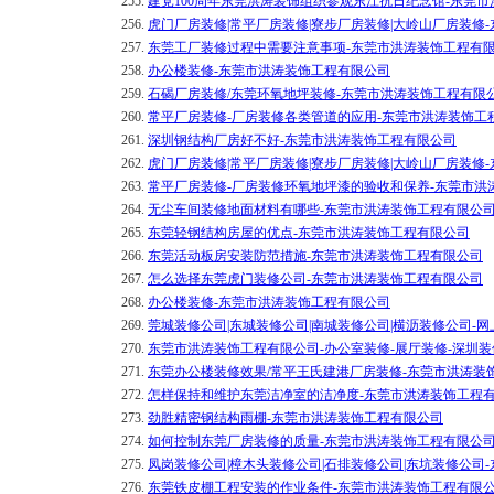
255.
建党100周年东莞洪涛装饰组织参观东江抗日纪念馆-东莞
256.
虎门厂房装修|常平厂房装修|寮步厂房装修|大岭山厂房装修
257.
东莞工厂装修过程中需要注意事项-东莞市洪涛装饰工程有
258.
办公楼装修-东莞市洪涛装饰工程有限公司
259.
石碣厂房装修/东莞环氧地坪装修-东莞市洪涛装饰工程有限
260.
常平厂房装修-厂房装修各类管道的应用-东莞市洪涛装饰工
261.
深圳钢结构厂房好不好-东莞市洪涛装饰工程有限公司
262.
虎门厂房装修|常平厂房装修|寮步厂房装修|大岭山厂房装修
263.
常平厂房装修-厂房装修环氧地坪漆的验收和保养-东莞市洪
264.
无尘车间装修地面材料有哪些-东莞市洪涛装饰工程有限公
265.
东莞轻钢结构房屋的优点-东莞市洪涛装饰工程有限公司
266.
东莞活动板房安装防范措施-东莞市洪涛装饰工程有限公司
267.
怎么选择东莞虎门装修公司-东莞市洪涛装饰工程有限公司
268.
办公楼装修-东莞市洪涛装饰工程有限公司
269.
莞城装修公司|东城装修公司|南城装修公司|横沥装修公司-
270.
东莞市洪涛装饰工程有限公司-办公室装修-展厅装修-深圳装
271.
东莞办公楼装修效果/常平王氏建港厂房装修-东莞市洪涛装
272.
怎样保持和维护东莞洁净室的洁净度-东莞市洪涛装饰工程
273.
劲胜精密钢结构雨棚-东莞市洪涛装饰工程有限公司
274.
如何控制东莞厂房装修的质量-东莞市洪涛装饰工程有限公
275.
凤岗装修公司|樟木头装修公司|石排装修公司|东坑装修公司
276.
东莞铁皮棚工程安装的作业条件-东莞市洪涛装饰工程有限