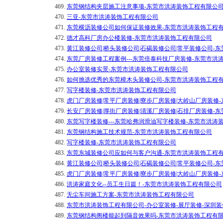
469.
东莞钢结构夹层施工注意事项-东莞市洪涛装饰工程有限公
470.
三亚-东莞市洪涛装饰工程有限公司
471.
东莞横沥装修公司如何保证装修效果-东莞市洪涛装饰工程
472.
德才高科厂房办公楼装修-东莞市洪涛装饰工程有限公司
473.
黄江装修公司|桥头装修公司|石碣装修公司|常平装修公司-
474.
东莞厂房装修工程案例---东莞倍泰科技厂房装修-东莞市洪
475.
办公室装修实景-东莞市洪涛装饰工程有限公司
476.
如何挑选优秀的东莞樟木头装修公司-东莞市洪涛装饰工程
477.
写字楼装修-东莞市洪涛装饰工程有限公司
478.
虎门厂房装修|常平厂房装修|寮步厂房装修|大岭山厂房装修
479.
长安厂房装修|厚街厂房装修|清溪厂房装修|石排厂房装修-
480.
东莞写字楼装修---东莞哈弗润滑油写字楼装修-东莞市洪涛
481.
东莞钢结构施工技术规范-东莞市洪涛装饰工程有限公司
482.
写字楼装修-东莞市洪涛装饰工程有限公司
483.
东莞东城装修公司应如何与客户沟通-东莞市洪涛装饰工程
484.
黄江装修公司|桥头装修公司|石碣装修公司|常平装修公司-
485.
虎门厂房装修|常平厂房装修|寮步厂房装修|大岭山厂房装修
486.
洪涛家庭文化--员工生日篇！-东莞市洪涛装饰工程有限公司
487.
无尘车间施工方案-东莞市洪涛装饰工程有限公司
488.
东莞市洪涛装饰工程有限公司-办公室装修-展厅装修-深圳装
489.
东莞钢结构阁楼能起到隔音效果吗-东莞市洪涛装饰工程有