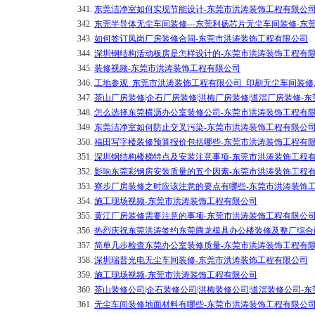
341.
东莞洁净室如何实现节能设计-东莞市洪涛装饰工程有限公
342.
东莞半导体无尘车间装修---东莞利扬芯片无尘车间装修-东
343.
如何签订凤岗厂房装修合同-东莞市洪涛装饰工程有限公司
344.
深圳钢结构活动板房是怎样设计的-东莞市洪涛装饰工程有
345.
装修视频-东莞市洪涛装饰工程有限公司
346.
工地参观_东莞市洪涛装饰工程有限公司_印刷无尘车间装修
347.
茶山厂房装修|企石厂房装修|洪梅厂房装修|道滘厂房装修-
348.
怎么选择东莞横沥办公室装修公司-东莞市洪涛装饰工程有
349.
东莞洁净室如何防止交叉污染-东莞市洪涛装饰工程有限公
350.
福田写字楼装修预算报价包括哪些-东莞市洪涛装饰工程有
351.
深圳钢结构楼梯特点及安装注意事项-东莞市洪涛装饰工程
352.
影响东莞彩钢房安装质量的五个因素-东莞市洪涛装饰工程
353.
寮步厂房装修之时应该注意的要点有哪些-东莞市洪涛装饰
354.
施工现场视频-东莞市洪涛装饰工程有限公司
355.
黄江厂房装修需要注意的事项-东莞市洪涛装饰工程有限公
356.
热烈庆祝东莞洪涛签约东莞腾龙模具办公楼装修及整厂综合
357.
简单几步检查东莞办公室装修质量-东莞市洪涛装饰工程有
358.
深圳瑞普光电无尘车间装修-东莞市洪涛装饰工程有限公司
359.
施工现场视频-东莞市洪涛装饰工程有限公司
360.
茶山装修公司|企石装修公司|洪梅装修公司|道滘装修公司-
361.
无尘车间装修地面材料有哪些-东莞市洪涛装饰工程有限公