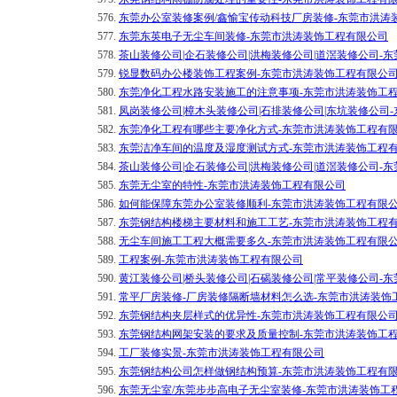
576.
东莞办公室装修案例/鑫愉宝传动科技厂房装修-东莞市洪涛
577.
东莞东英电子无尘车间装修-东莞市洪涛装饰工程有限公司
578.
茶山装修公司|企石装修公司|洪梅装修公司|道滘装修公司-
579.
锐显数码办公楼装饰工程案例-东莞市洪涛装饰工程有限公
580.
东莞净化工程水路安装施工的注意事项-东莞市洪涛装饰工
581.
凤岗装修公司|樟木头装修公司|石排装修公司|东坑装修公司
582.
东莞净化工程有哪些主要净化方式-东莞市洪涛装饰工程有
583.
东莞洁净车间的温度及湿度测试方式-东莞市洪涛装饰工程
584.
茶山装修公司|企石装修公司|洪梅装修公司|道滘装修公司-
585.
东莞无尘室的特性-东莞市洪涛装饰工程有限公司
586.
如何能保障东莞办公室装修顺利-东莞市洪涛装饰工程有限
587.
东莞钢结构楼梯主要材料和施工工艺-东莞市洪涛装饰工程
588.
无尘车间施工工程大概需要多久-东莞市洪涛装饰工程有限
589.
工程案例-东莞市洪涛装饰工程有限公司
590.
黄江装修公司|桥头装修公司|石碣装修公司|常平装修公司-
591.
常平厂房装修-厂房装修隔断墙材料怎么选-东莞市洪涛装饰
592.
东莞钢结构夹层样式的优异性-东莞市洪涛装饰工程有限公
593.
东莞钢结构网架安装的要求及质量控制-东莞市洪涛装饰工
594.
工厂装修实景-东莞市洪涛装饰工程有限公司
595.
东莞钢结构公司怎样做钢结构预算-东莞市洪涛装饰工程有
596.
东莞无尘室/东莞步步高电子无尘室装修-东莞市洪涛装饰工