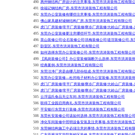
490.
惠州钢结构厂房设计的注意事项-东莞市洪涛装饰工程有限
491.
徐福记钢结构厂房-东莞市洪涛装饰工程有限公司
492.
东莞办公室装修有哪些注意事项-东莞市洪涛装饰工程有限
493.
佛山家具建材城钢结构厂房-东莞市洪涛装饰工程有限公司
494.
虎门厂房装修|常平厂房装修|寮步厂房装修|大岭山厂房装修
495.
东莞办公室装修要注意哪些环节-东莞市洪涛装饰工程有限
496.
茶山装修公司|企石装修公司|洪梅装修公司|道滘装修公司-
497.
卧室区-东莞市洪涛装饰工程有限公司
498.
如何选择东莞办公室装修公司-东莞市洪涛装饰工程有限公
499.
【凤岗装修公司】办公室装修隔断怎么选择-东莞市洪涛装
500.
经典案例-东莞市洪涛装饰工程有限公司
501.
东莞洁净厂房是由哪几部份组成-东莞市洪涛装饰工程有限
502.
东莞办公室装修---杜邦电子材料办公室装修-东莞市洪涛装
503.
虎门厂房装修|常平厂房装修|寮步厂房装修|大岭山厂房装修
504.
虎门厂房装修|常平厂房装修|寮步厂房装修|大岭山厂房装修
505.
云浮温氏食品无尘车间-东莞市洪涛装饰工程有限公司
506.
联得工业园启用典礼-东莞市洪涛装饰工程有限公司
507.
平安银行东莞支行装修-东莞市洪涛装饰工程有限公司
508.
东莞长安装修公司该如何选择-东莞市洪涛装饰工程有限公
509.
净化车间装修中照明设备安装及注意事项-东莞市洪涛装饰
510.
东莞钢结构施工中必须注意的事情-东莞市洪涛装饰工程有
511.
广东亚视演艺学院新校区装修-东莞市洪涛装饰工程有限公