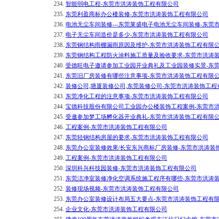
234.
智能弱电工程-东莞市洪涛装饰工程有限公司
235.
东莞利盈商标办公楼装修-东莞市洪涛装饰工程有限公司
236.
电池无尘车间装修---东莞莱盛电子电池无尘车间装修-东莞
237.
电子无尘车间造价是多少-东莞市洪涛装饰工程有限公司
238.
东莞钢结构雨棚漏雨原因及维护-东莞市洪涛装饰工程有限
239.
东莞钢结构工程防火涂料施工质量及验收要求-东莞市洪涛
240.
受德旺电子邀请参加工业园开业典礼及工业园装修实景-东
241.
东莞旧厂房装修有哪些注意事项-东莞市洪涛装饰工程有限
242.
装修公司,塘厦装修公司,东莞装修公司-东莞市洪涛装饰工程
243.
东莞净化工程的注意事项-东莞市洪涛装饰工程有限公司
244.
宝德科技股份有限公司工业园办公楼装饰工程案例-东莞市
245.
受邀参加梦工场孵化器开业典礼-东莞市洪涛装饰工程有限
246.
工程案例-东莞市洪涛装饰工程有限公司
247.
东莞轻钢结构房屋的要求-东莞市洪涛装饰工程有限公司
248.
东莞办公室装修效果/长安东兴商标厂房装修-东莞市洪涛装
249.
工程案例-东莞市洪涛装饰工程有限公司
250.
深圳科兴科技园装修-东莞市洪涛装饰工程有限公司
251.
东莞洁净室装修净化空调系统施工程序有哪些-东莞市洪涛
252.
装修现场视频-东莞市洪涛装饰工程有限公司
253.
东莞办公室装修设计布局五大要点-东莞市洪涛装饰工程有
254.
企业文化-东莞市洪涛装饰工程有限公司