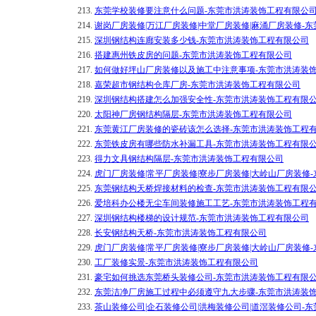
213.
东莞学校装修要注意什么问题-东莞市洪涛装饰工程有限公
214.
谢岗厂房装修|万江厂房装修|中堂厂房装修|麻涌厂房装修-
215.
深圳钢结构连廊安装多少钱-东莞市洪涛装饰工程有限公司
216.
搭建惠州铁皮房的问题-东莞市洪涛装饰工程有限公司
217.
如何做好坪山厂房装修以及施工中注意事项-东莞市洪涛装
218.
嘉荣超市钢结构仓库厂房-东莞市洪涛装饰工程有限公司
219.
深圳钢结构搭建怎么加强安全性-东莞市洪涛装饰工程有限
220.
太阳神厂房钢结构隔层-东莞市洪涛装饰工程有限公司
221.
东莞黄江厂房装修的瓷砖该怎么选择-东莞市洪涛装饰工程
222.
东莞铁皮房有哪些防水补漏工具-东莞市洪涛装饰工程有限
223.
得力文具钢结构隔层-东莞市洪涛装饰工程有限公司
224.
虎门厂房装修|常平厂房装修|寮步厂房装修|大岭山厂房装修
225.
东莞钢结构天桥焊接材料的检查-东莞市洪涛装饰工程有限
226.
爱培科办公楼无尘车间装修施工工艺-东莞市洪涛装饰工程
227.
深圳钢结构楼梯的设计规范-东莞市洪涛装饰工程有限公司
228.
长安钢结构天桥-东莞市洪涛装饰工程有限公司
229.
虎门厂房装修|常平厂房装修|寮步厂房装修|大岭山厂房装修
230.
工厂装修实景-东莞市洪涛装饰工程有限公司
231.
豪宅如何挑选东莞桥头装修公司-东莞市洪涛装饰工程有限
232.
东莞洁净厂房施工过程中必须遵守九大步骤-东莞市洪涛装
233.
茶山装修公司|企石装修公司|洪梅装修公司|道滘装修公司-