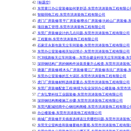
42.
[标题空]
43.
东莞黄江办公室装修如何更舒适-东莞市洪涛装饰工程有限公
44.
智能弱电工程-东莞市洪涛装饰工程有限公司
45.
虎门厂房装修|常平厂房装修|寮步厂房装修|大岭山厂房装修
46.
项目施工管理-东莞市洪涛装饰工程有限公司
47.
东莞厂房装修设计的几点问题-东莞市洪涛装饰工程有限公司
48.
工程案例-东莞市洪涛装饰工程有限公司
49.
石家庄永新包装无尘车间装修-东莞市洪涛装饰工程有限公司
50.
东莞办公室装修相关知识简介-东莞市洪涛装饰工程有限公司
51.
PCB线路板无尘车间装修---东莞合建业科技无尘车间装修-
52.
深圳钢结构厂房的钢构件涂装质量怎么检查-东莞市洪涛装饰
53.
塘厦厂房装修|樟木头厂房装修|黄江厂房装修|东坑厂房装修
54.
东莞办公室装修的五大误区-东莞市洪涛装饰工程有限公司
55.
虎门厂房装修材料选择是重点-东莞市洪涛装饰工程有限公司
56.
东莞厂房装修配套工程/林绩为实业深圳办公楼装修-东莞市
57.
广东弘擎科技工业园装修-东莞市洪涛装饰工程有限公司
58.
深圳钢结构阁楼施工步骤-东莞市洪涛装饰工程有限公司
59.
东莞汽配城招商中心钢结构阁楼-东莞市洪涛装饰工程有限公
60.
办公楼装修-东莞市洪涛装饰工程有限公司
61.
南城厂房装修开关插座选择该注意哪些问题-东莞市洪涛装饰
62.
东莞无尘室构造和装修要格外重视-东莞市洪涛装饰工程有限