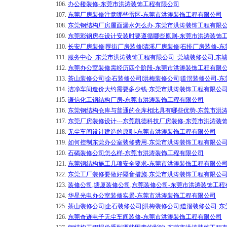
106.
办公楼装修-东莞市洪涛装饰工程有限公司
107.
东莞厂房装修注意哪些雷区-东莞市洪涛装饰工程有限公司
108.
东莞钢结构厂房屋面漏水怎么办-东莞市洪涛装饰工程有限
109.
东莞彩钢房在设计安装时要遵循哪些原则-东莞市洪涛装饰
110.
长安厂房装修|厚街厂房装修|清溪厂房装修|石排厂房装修-
111.
服务中心_东莞市洪涛装饰工程有限公司_莞城装修公司,东
112.
东莞办公室装修需经历四个阶段-东莞市洪涛装饰工程有限
113.
茶山装修公司|企石装修公司|洪梅装修公司|道滘装修公司-
114.
洁净车间造价大约需要多少钱-东莞市洪涛装饰工程有限公
115.
谦信化工钢结构厂房-东莞市洪涛装饰工程有限公司
116.
东莞钢结构仓库与普通的仓库相比具有哪些优势-东莞市洪
117.
东莞厂房装修设计---东莞凯德科技厂房装修-东莞市洪涛装
118.
无尘车间设计建造的原则-东莞市洪涛装饰工程有限公司
119.
如何控制东莞办公室装修费用-东莞市洪涛装饰工程有限公
120.
石碣装修公司怎么样-东莞市洪涛装饰工程有限公司
121.
东莞钢结构施工几项安全要求-东莞市洪涛装饰工程有限公
122.
东莞工厂装修要做好隔音措施-东莞市洪涛装饰工程有限公
123.
装修公司,塘厦装修公司,东莞装修公司-东莞市洪涛装饰工程
124.
华星光电办公室装修实景-东莞市洪涛装饰工程有限公司
125.
茶山装修公司|企石装修公司|洪梅装修公司|道滘装修公司-
126.
东莞奇迹电子无尘车间装修-东莞市洪涛装饰工程有限公司