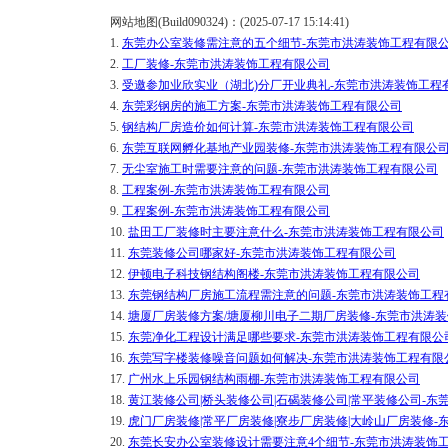
网站地图(Build090324)：(2025-07-17 15:14:41)
1.
东莞办公室装修需注意的五个细节-东莞市洪涛装饰工程有限
2.
工厂装修-东莞市洪涛装饰工程有限公司
3.
受邀参加业欣实业（湖北)分厂开业典礼-东莞市洪涛装饰工程
4.
东莞彩钢房的施工方案-东莞市洪涛装饰工程有限公司
5.
钢结构厂房造价如何计算-东莞市洪涛装饰工程有限公司
6.
东莞互联网孵化基地产业园装修-东莞市洪涛装饰工程有限公
7.
无尘室施工时需要注意的问题-东莞市洪涛装饰工程有限公司
8.
工程案例-东莞市洪涛装饰工程有限公司
9.
工程案例-东莞市洪涛装饰工程有限公司
10.
盐田工厂装修时主要注意什么-东莞市洪涛装饰工程有限公司
11.
东莞装修公司哪家好-东莞市洪涛装饰工程有限公司
12.
伊顿电子科技钢结构阁楼-东莞市洪涛装饰工程有限公司
13.
东莞钢结构厂房施工流程需注意的问题-东莞市洪涛装饰工程
14.
塘厦厂房装修方案/塘厦柳川电子二期厂房装修-东莞市洪涛
15.
东莞净化工程设计满足哪些要求-东莞市洪涛装饰工程有限公
16.
东莞写字楼装修噪音问题如何解决-东莞市洪涛装饰工程有限
17.
广州水上乐园钢结构雨棚-东莞市洪涛装饰工程有限公司
18.
黄江装修公司|桥头装修公司|石碣装修公司|常平装修公司-
19.
虎门厂房装修|常平厂房装修|寮步厂房装修|大岭山厂房装修
20.
东莞长安办公室装修设计需要注意4个细节-东莞市洪涛装饰