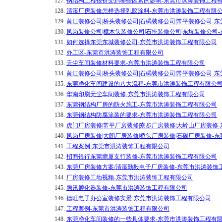
127.
钢结构工程报价受到哪些因素的影响-东莞市洪涛装饰工程
128.
清溪厂房装修怎样选择乳胶涂料-东莞市洪涛装饰工程有限
129.
黄江装修公司|桥头装修公司|石碣装修公司|常平装修公司-
130.
凤岗装修公司|樟木头装修公司|石排装修公司|东坑装修公司
131.
如何选择东莞东城装修公司-东莞市洪涛装饰工程有限公司
132.
办工区-东莞市洪涛装饰工程有限公司
133.
无尘车间装修材料要求-东莞市洪涛装饰工程有限公司
134.
黄江装修公司|桥头装修公司|石碣装修公司|常平装修公司-
135.
东莞净化车间建设的八大流程-东莞市洪涛装饰工程有限公
136.
华南印刷无尘车间装修-东莞市洪涛装饰工程有限公司
137.
东莞钢结构厂房的防火施工-东莞市洪涛装饰工程有限公司
138.
东莞钢结构防腐涂装的要求-东莞市洪涛装饰工程有限公司
139.
虎门厂房装修|常平厂房装修|寮步厂房装修|大岭山厂房装修
140.
凤岗厂房装修|大朗厂房装修|桥头厂房装修|石碣厂房装修-
141.
工程案例-东莞市洪涛装饰工程有限公司
142.
招商银行东莞塘厦支行装修-东莞市洪涛装饰工程有限公司
143.
东莞厂房装修方案/清溪勤毅电子厂房装修-东莞市洪涛装饰
144.
厂房装修工地视频-东莞市洪涛装饰工程有限公司
145.
腾讯孵化器装修-东莞市洪涛装饰工程有限公司
146.
德旺电子办公室装修实景-东莞市洪涛装饰工程有限公司
147.
工程案例-东莞市洪涛装饰工程有限公司
148.
东莞净化车间装修的一些具体要求-东莞市洪涛装饰工程有