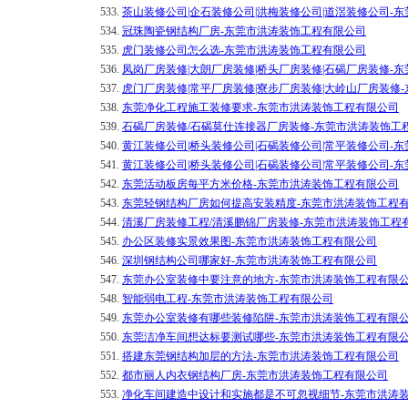
533.
茶山装修公司|企石装修公司|洪梅装修公司|道滘装修公司-
534.
冠珠陶瓷钢结构厂房-东莞市洪涛装饰工程有限公司
535.
虎门装修公司怎么选-东莞市洪涛装饰工程有限公司
536.
凤岗厂房装修|大朗厂房装修|桥头厂房装修|石碣厂房装修-
537.
虎门厂房装修|常平厂房装修|寮步厂房装修|大岭山厂房装修
538.
东莞净化工程施工装修要求-东莞市洪涛装饰工程有限公司
539.
石碣厂房装修/石碣莫仕连接器厂房装修-东莞市洪涛装饰工
540.
黄江装修公司|桥头装修公司|石碣装修公司|常平装修公司-
541.
黄江装修公司|桥头装修公司|石碣装修公司|常平装修公司-
542.
东莞活动板房每平方米价格-东莞市洪涛装饰工程有限公司
543.
东莞轻钢结构厂房如何提高安装精度-东莞市洪涛装饰工程
544.
清溪厂房装修工程/清溪鹏锦厂房装修-东莞市洪涛装饰工程
545.
办公区装修实景效果图-东莞市洪涛装饰工程有限公司
546.
深圳钢结构公司哪家好-东莞市洪涛装饰工程有限公司
547.
东莞办公室装修中要注意的地方-东莞市洪涛装饰工程有限
548.
智能弱电工程-东莞市洪涛装饰工程有限公司
549.
东莞办公室装修有哪些装修陷阱-东莞市洪涛装饰工程有限
550.
东莞洁净车间想达标要测试哪些-东莞市洪涛装饰工程有限
551.
搭建东莞钢结构加层的方法-东莞市洪涛装饰工程有限公司
552.
都市丽人内衣钢结构厂房-东莞市洪涛装饰工程有限公司
553.
净化车间建造中设计和实施都是不可忽视细节-东莞市洪涛