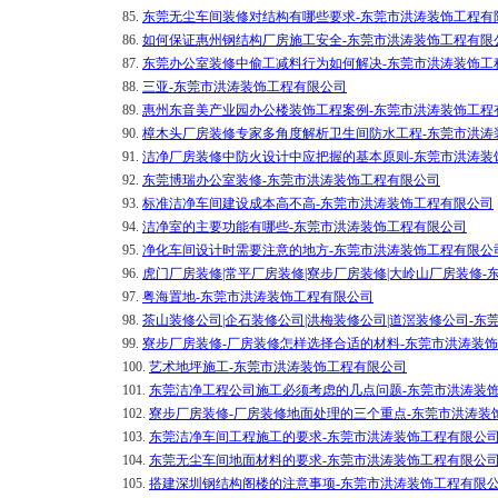
85.
东莞无尘车间装修对结构有哪些要求-东莞市洪涛装饰工程有
86.
如何保证惠州钢结构厂房施工安全-东莞市洪涛装饰工程有限
87.
东莞办公室装修中偷工减料行为如何解决-东莞市洪涛装饰工
88.
三亚-东莞市洪涛装饰工程有限公司
89.
惠州东音美产业园办公楼装饰工程案例-东莞市洪涛装饰工程
90.
樟木头厂房装修专家多角度解析卫生间防水工程-东莞市洪涛
91.
洁净厂房装修中防火设计中应把握的基本原则-东莞市洪涛装
92.
东莞博瑞办公室装修-东莞市洪涛装饰工程有限公司
93.
标准洁净车间建设成本高不高-东莞市洪涛装饰工程有限公司
94.
洁净室的主要功能有哪些-东莞市洪涛装饰工程有限公司
95.
净化车间设计时需要注意的地方-东莞市洪涛装饰工程有限公
96.
虎门厂房装修|常平厂房装修|寮步厂房装修|大岭山厂房装修
97.
粤海置地-东莞市洪涛装饰工程有限公司
98.
茶山装修公司|企石装修公司|洪梅装修公司|道滘装修公司-
99.
寮步厂房装修-厂房装修怎样选择合适的材料-东莞市洪涛装
100.
艺术地坪施工-东莞市洪涛装饰工程有限公司
101.
东莞洁净工程公司施工必须考虑的几点问题-东莞市洪涛装
102.
寮步厂房装修-厂房装修地面处理的三个重点-东莞市洪涛装
103.
东莞洁净车间工程施工的要求-东莞市洪涛装饰工程有限公
104.
东莞无尘车间地面材料的要求-东莞市洪涛装饰工程有限公
105.
搭建深圳钢结构阁楼的注意事项-东莞市洪涛装饰工程有限