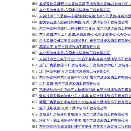
661.
凤岗装修公司|樟木头装修公司|石排装修公司|东坑装修公司
662.
办公室装修实景-东莞市洪涛装饰工程有限公司
663.
东莞洁净车间装修---东莞凯德锂电池洁净车间装修-东莞市
664.
韶关农业生态园钢结构阁楼-东莞市洪涛装饰工程有限公司
665.
东莞钢结构雨棚的三种焊接方式介绍-东莞市洪涛装饰工程
666.
东莞装修,东莞工厂装修,凤岗装饰公司,塘厦装修公司,办公
667.
桥头装修公司需要具备哪些条件-东莞市洪涛装饰工程有限
668.
花园凉亭-东莞市洪涛装饰工程有限公司
669.
办公室装修实景-东莞市洪涛装饰工程有限公司
670.
东莞洁净室在电子行业中的施工要点-东莞市洪涛装饰工程
671.
虎门厂房装修|常平厂房装修|寮步厂房装修|大岭山厂房装修
672.
江门钢结构住宅-东莞市洪涛装饰工程有限公司
673.
东莞钢结构在东莞建筑中的优势-东莞市洪涛装饰工程有限
674.
工厂装修-东莞市洪涛装饰工程有限公司
675.
惠州钢结构公司面临五大待解决困难-东莞市洪涛装饰工程
676.
装修找哪家凤岗装修公司才靠谱-东莞市洪涛装饰工程有限
677.
塘厦厂房装修之水电线路的改造-东莞市洪涛装饰工程有限
678.
施工现场视频-东莞市洪涛装饰工程有限公司
679.
选塘厦厂房装修的各项细节-东莞市洪涛装饰工程有限公司
680.
净化车间施工和装修的要求-东莞市洪涛装饰工程有限公司
681.
东莞钢结构雨棚防腐处理的重要性-东莞市洪涛装饰工程有