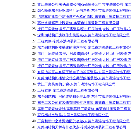
21.
黄江装修公司|桥头装修公司|石碣装修公司|常平装修公司-
22.
怎么降低东莞轻钢结构厂房的造价-东莞市洪涛装饰工程有限
23.
洁净车间建造中洁净度不合格的原因-东莞市洪涛装饰工程有
24.
惠州永盛辉产业园装修-东莞市洪涛装饰工程有限公司
25.
虎门厂房装修|常平厂房装修|寮步厂房装修|大岭山厂房装修
26.
深圳钢结构厂房制作安装要点-东莞市洪涛装饰工程有限公司
27.
工程案例-东莞市洪涛装饰工程有限公司
28.
东莞钢结构阁楼搭建的注意事项-东莞市洪涛装饰工程有限公
29.
虎门厂房装修|常平厂房装修|寮步厂房装修|大岭山厂房装修
30.
虎门厂房装修|常平厂房装修|寮步厂房装修|大岭山厂房装修
31.
虎门厂房装修|常平厂房装修|寮步厂房装修|大岭山厂房装修
32.
东莞洁净室---东莞宇球电子洁净室装修-东莞市洪涛装饰工程
33.
东莞钢结构阁楼铺设什么类型的楼承板-东莞市洪涛装饰工程
34.
黄江厂房装修的步骤-东莞市洪涛装饰工程有限公司
35.
工程案例-东莞市洪涛装饰工程有限公司
36.
东莞钢结构厂房的维护和保养工作-东莞市洪涛装饰工程有限
37.
东莞工装公司在装修有哪些注意事项-东莞市洪涛装饰工程有
38.
厚街厂房装修设计/厚街慕斯厂房装修-东莞市洪涛装饰工程
39.
家乐福超市装修-东莞市洪涛装饰工程有限公司
40.
厂房翻新中之水泥地面怎么做-东莞市洪涛装饰工程有限公司
41.
东莞钢结构天桥有什么优点-东莞市洪涛装饰工程有限公司