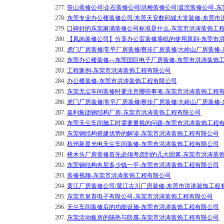
277.
茶山装修公司|企石装修公司|洪梅装修公司|道滘装修公司-
278.
东莞专业办公楼装修公司/东莞天安数码城大堂装修-东莞市
279.
口碑好的东莞麻涌装修公司标准是什么-东莞市洪涛装饰工
280.
【凤岗装修公司】分享办公室装修墙纸的使用原则-东莞市
281.
虎门厂房装修|常平厂房装修|寮步厂房装修|大岭山厂房装修
282.
东莞办公楼装修---东莞国巨电子厂房装修-东莞市洪涛装饰
283.
工程案例-东莞市洪涛装饰工程有限公司
284.
办公楼装修-东莞市洪涛装饰工程有限公司
285.
东莞无尘车间装修时要注意哪些事项-东莞市洪涛装饰工程
286.
虎门厂房装修|常平厂房装修|寮步厂房装修|大岭山厂房装修
287.
嘉利集团钢结构厂房-东莞市洪涛装饰工程有限公司
288.
东莞无尘车间施工时需要重视的问题-东莞市洪涛装饰工程
289.
东莞钢结构搭建优势的解读-东莞市洪涛装饰工程有限公司
290.
杭州新星光电无尘车间装修-东莞市洪涛装饰工程有限公司
291.
樟木头厂房装修首先必须考虑到的几大因素-东莞市洪涛装
292.
东莞钢结构夹层多少钱一平-东莞市洪涛装饰工程有限公司
293.
装修视频-东莞市洪涛装饰工程有限公司
294.
黄江厂房装修公司/黄江古川厂房装修-东莞市洪涛装饰工程
295.
东莞市皇育电子有限公司-东莞市洪涛装饰工程有限公司
296.
无尘车间装修后的功能设施-东莞市洪涛装饰工程有限公司
297.
东莞活动板房的隔热与防腐-东莞市洪涛装饰工程有限公司