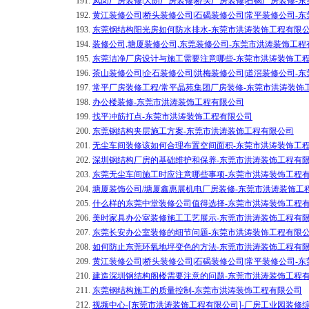
191.
凤岗厂房装修|大朗厂房装修|桥头厂房装修|石碣厂房装修-
192.
黄江装修公司|桥头装修公司|石碣装修公司|常平装修公司-
193.
东莞钢结构阳光房如何防水排水-东莞市洪涛装饰工程有限
194.
装修公司,塘厦装修公司,东莞装修公司-东莞市洪涛装饰工程
195.
东莞洁净厂房设计与施工需要注意哪些-东莞市洪涛装饰工
196.
茶山装修公司|企石装修公司|洪梅装修公司|道滘装修公司-
197.
常平厂房装修工程/常平晶苑集团厂房装修-东莞市洪涛装饰
198.
办公楼装修-东莞市洪涛装饰工程有限公司
199.
找平冲筋打点-东莞市洪涛装饰工程有限公司
200.
东莞钢结构夹层施工方案-东莞市洪涛装饰工程有限公司
201.
无尘车间装修该如何合理布置空间面积-东莞市洪涛装饰工
202.
深圳钢结构厂房的基础维护和保养-东莞市洪涛装饰工程有
203.
东莞无尘车间施工时应注意哪些事项-东莞市洪涛装饰工程
204.
塘厦装饰公司/塘厦鑫惠展机电厂房装修-东莞市洪涛装饰工
205.
什么样的东莞中堂装修公司值得选择-东莞市洪涛装饰工程
206.
美时家具办公室装修施工工艺展示-东莞市洪涛装饰工程有
207.
东莞长安办公室装修的细节问题-东莞市洪涛装饰工程有限
208.
如何防止东莞环氧地坪变色的方法-东莞市洪涛装饰工程有
209.
黄江装修公司|桥头装修公司|石碣装修公司|常平装修公司-
210.
建造深圳钢结构阁楼需要注意的问题-东莞市洪涛装饰工程
211.
东莞钢结构施工的质量控制-东莞市洪涛装饰工程有限公司
212.
视频中心-[东莞市洪涛装饰工程有限公司]-厂房工业园装修