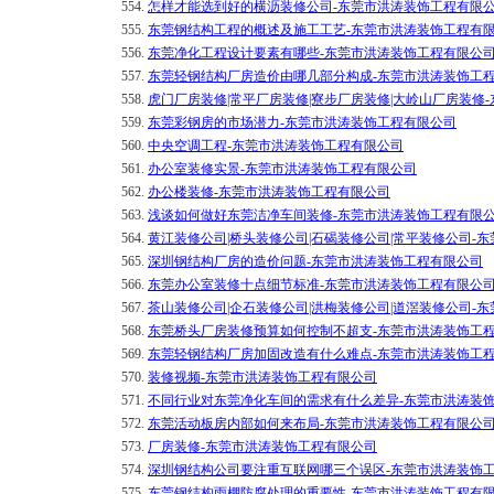
554.
怎样才能选到好的横沥装修公司-东莞市洪涛装饰工程有限
555.
东莞钢结构工程的概述及施工工艺-东莞市洪涛装饰工程有
556.
东莞净化工程设计要素有哪些-东莞市洪涛装饰工程有限公
557.
东莞轻钢结构厂房造价由哪几部分构成-东莞市洪涛装饰工
558.
虎门厂房装修|常平厂房装修|寮步厂房装修|大岭山厂房装修
559.
东莞彩钢房的市场潜力-东莞市洪涛装饰工程有限公司
560.
中央空调工程-东莞市洪涛装饰工程有限公司
561.
办公室装修实景-东莞市洪涛装饰工程有限公司
562.
办公楼装修-东莞市洪涛装饰工程有限公司
563.
浅谈如何做好东莞洁净车间装修-东莞市洪涛装饰工程有限
564.
黄江装修公司|桥头装修公司|石碣装修公司|常平装修公司-
565.
深圳钢结构厂房的造价问题-东莞市洪涛装饰工程有限公司
566.
东莞办公室装修十点细节标准-东莞市洪涛装饰工程有限公
567.
茶山装修公司|企石装修公司|洪梅装修公司|道滘装修公司-
568.
东莞桥头厂房装修预算如何控制不超支-东莞市洪涛装饰工
569.
东莞轻钢结构厂房加固改造有什么难点-东莞市洪涛装饰工
570.
装修视频-东莞市洪涛装饰工程有限公司
571.
不同行业对东莞净化车间的需求有什么差异-东莞市洪涛装
572.
东莞活动板房内部如何来布局-东莞市洪涛装饰工程有限公
573.
厂房装修-东莞市洪涛装饰工程有限公司
574.
深圳钢结构公司要注重互联网哪三个误区-东莞市洪涛装饰
575.
东莞钢结构雨棚防腐处理的重要性-东莞市洪涛装饰工程有