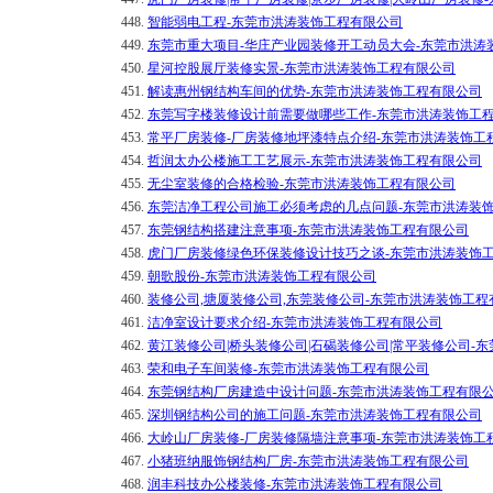
448.
智能弱电工程-东莞市洪涛装饰工程有限公司
449.
东莞市重大项目-华庄产业园装修开工动员大会-东莞市洪涛
450.
星河控股展厅装修实景-东莞市洪涛装饰工程有限公司
451.
解读惠州钢结构车间的优势-东莞市洪涛装饰工程有限公司
452.
东莞写字楼装修设计前需要做哪些工作-东莞市洪涛装饰工
453.
常平厂房装修-厂房装修地坪漆特点介绍-东莞市洪涛装饰工
454.
哲润太办公楼施工工艺展示-东莞市洪涛装饰工程有限公司
455.
无尘室装修的合格检验-东莞市洪涛装饰工程有限公司
456.
东莞洁净工程公司施工必须考虑的几点问题-东莞市洪涛装
457.
东莞钢结构搭建注意事项-东莞市洪涛装饰工程有限公司
458.
虎门厂房装修绿色环保装修设计技巧之谈-东莞市洪涛装饰
459.
朝歌股份-东莞市洪涛装饰工程有限公司
460.
装修公司,塘厦装修公司,东莞装修公司-东莞市洪涛装饰工程
461.
洁净室设计要求介绍-东莞市洪涛装饰工程有限公司
462.
黄江装修公司|桥头装修公司|石碣装修公司|常平装修公司-
463.
荣和电子车间装修-东莞市洪涛装饰工程有限公司
464.
东莞钢结构厂房建造中设计问题-东莞市洪涛装饰工程有限
465.
深圳钢结构公司的施工问题-东莞市洪涛装饰工程有限公司
466.
大岭山厂房装修-厂房装修隔墙注意事项-东莞市洪涛装饰工
467.
小猪班纳服饰钢结构厂房-东莞市洪涛装饰工程有限公司
468.
润丰科技办公楼装修-东莞市洪涛装饰工程有限公司