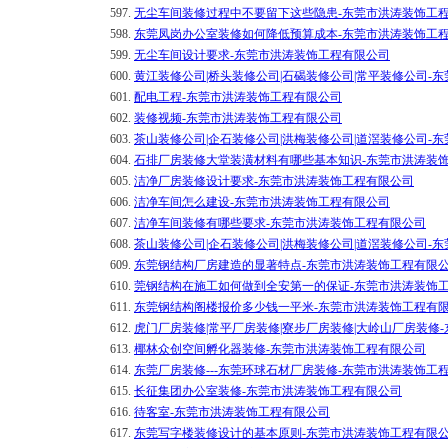
597.
无尘车间装修过程中不要留下这些隐患-东莞市洪涛装饰工
598.
东莞凤岗办公室装修如何降低预算成本-东莞市洪涛装饰工
599.
无尘车间设计要求-东莞市洪涛装饰工程有限公司
600.
黄江装修公司|桥头装修公司|石碣装修公司|常平装修公司-
601.
配电工程-东莞市洪涛装饰工程有限公司
602.
装修视频-东莞市洪涛装饰工程有限公司
603.
茶山装修公司|企石装修公司|洪梅装修公司|道滘装修公司-
604.
石排厂房装修大堂装潢材料有哪些基本知识-东莞市洪涛装
605.
洁净厂房装修设计要求-东莞市洪涛装饰工程有限公司
606.
洁净车间怎么建设-东莞市洪涛装饰工程有限公司
607.
洁净车间装修有哪些要求-东莞市洪涛装饰工程有限公司
608.
茶山装修公司|企石装修公司|洪梅装修公司|道滘装修公司-
609.
东莞钢结构厂房建造的显著特点-东莞市洪涛装饰工程有限
610.
莞钢结构在施工如何做到全安第一的保证-东莞市洪涛装饰
611.
东莞钢结构阁楼报价多少钱一平米-东莞市洪涛装饰工程有
612.
虎门厂房装修|常平厂房装修|寮步厂房装修|大岭山厂房装修
613.
椰林众创空间孵化器装修-东莞市洪涛装饰工程有限公司
614.
东莞厂房装修---东莞环球石材厂房装修-东莞市洪涛装饰工
615.
长征集团办公室装修-东莞市洪涛装饰工程有限公司
616.
待客室-东莞市洪涛装饰工程有限公司
617.
东莞写字楼装修设计的基本原则-东莞市洪涛装饰工程有限