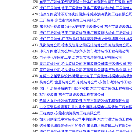
426.
东莞工厂装修案例/恩智浦半导体广东有限公司工厂装修-东
427.
虎门厂房装修|常平厂房装修|寮步厂房装修|大岭山厂房装修
428.
洁净车间设计不可忽视的因素-东莞市洪涛装饰工程有限公
429.
工厂装修-东莞市洪涛装饰工程有限公司
430.
东莞写字楼装修为什么要找专业装修公司-东莞市洪涛装饰
431.
虎门厂房装修|常平厂房装修|寮步厂房装修|大岭山厂房装修
432.
虎门厂房装修-厂房装修轻质隔墙和轻钢龙骨隔墙哪个好-东
433.
凤岗装修公司|樟木头装修公司|石排装修公司|东坑装修公司
434.
净化车间建设怎么静电防护-东莞市洪涛装饰工程有限公司
435.
电子净化车间施工要点-东莞市洪涛装饰工程有限公司
436.
黄江装修公司|桥头装修公司|石碣装修公司|常平装修公司-
437.
黄江装修公司|桥头装修公司|石碣装修公司|常平装修公司-
438.
东莞办公楼装修设计/塘厦金龙电子厂房装修-东莞市洪涛装
439.
装修公司,塘厦装修公司,东莞装修公司-东莞市洪涛装饰工程
440.
虎门厂房装修后的木门如何验收-东莞市洪涛装饰工程有限
441.
写字楼装修-东莞市洪涛装饰工程有限公司
442.
哲润太办公楼装饰工程案例-东莞市洪涛装饰工程有限公司
443.
办公室装修前需要注意的几个问题-东莞市洪涛装饰工程有
444.
工程案例-东莞市洪涛装饰工程有限公司
445.
如何识别东莞中堂装修公司中的陷阱-东莞市洪涛装饰工程
446.
选择东莞谢岗装修公司的要点-东莞市洪涛装饰工程有限公
447.
虎门厂房装修|常平厂房装修|寮步厂房装修|大岭山厂房装修