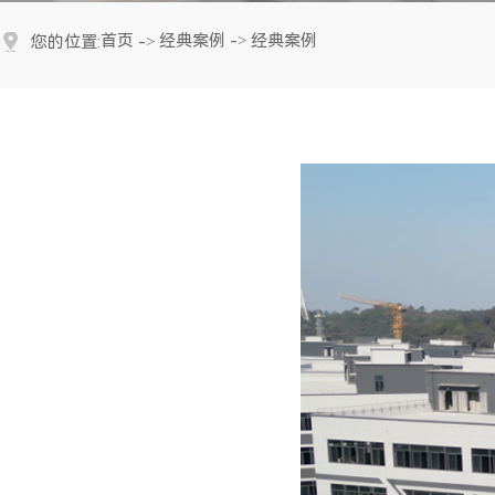
首页
经典案例
-> 经典案例
您的位置:
->