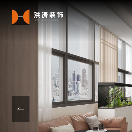
洪涛装饰
HONGTAO DECORATION
