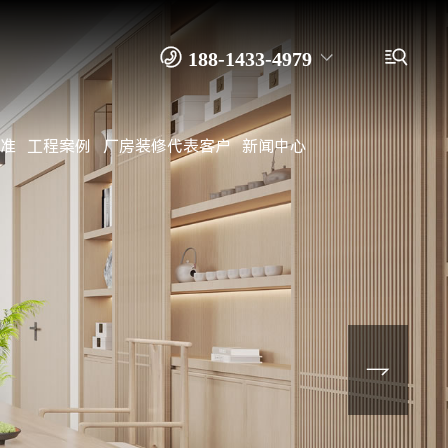


188-1433-4979
准
工程案例
厂房装修代表客户
新闻中心
138-2916-9915 余先生
0769－8262 4989
装修公司
办公室装修
写字楼装修
厂房装修
工厂装修
无尘车间装修
