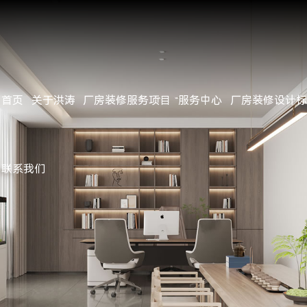
首页
关于洪涛
厂房装修服务项目
服务中心
厂房装修设计标
公司简介
办公楼/办公室/写字楼装修
服务流程
施工标准
经典案例
客户见证
公司动态
企业文化
厂房/工厂装修
项目施工管理
用料标准
近期完工
行业资讯
公司资质
无尘净化洁净车间装修
设计团队
施工工艺
工地参观
行业新闻
联系我们
公司环境
钢结构工程
施工团队
常见问题
团队风采
地坪工程
视频中心