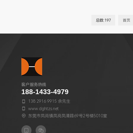
总数:197
首页
客户服务热线
188-1433-4979
138 2916 9915 余先生

www.dghtzs.net

东莞市凤岗镇凤岗凤清路69号2号楼5010室


