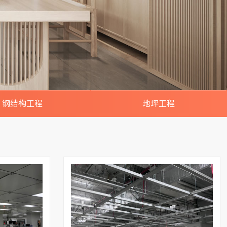
钢结构工程
地坪工程
厂房/车间/仓库搭建
夹层/隔层/网架/楼梯
构阁楼/雨棚/铁皮房