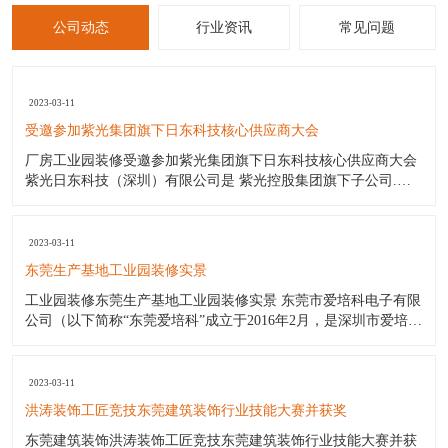
公司动态
行业资讯
常见问题
2023-03-11
受邀参加紫光集团旗下日东科技核心供应商大会
厂房工业园装修受邀参加紫光集团旗下日东科技核心供应商大会
紫光日东科技（深圳）有限公司是 紫光控股集团旗下子公司.日
东波峰焊日东回流焊日东印刷机是国内最好的电子设备生产厂商.
日东公司（日东工厂）产品包括:日东电子公司波峰焊日东波峰焊
锡机（价格优惠);日东公司波峰焊日东回流焊;日东印刷机;三星贴
2023-03-11
片机
东莞生产基地工业园装修实景
工业园装修东莞生产基地工业园装修实景 东莞市爱培科电子有限
公司（以下简称“东莞爱培科”成立于2016年2月，是深圳市爱培科
技术股份有限公司子公司（以下简称“深圳爱培科”），主要产品
制造商。其前身为奥理电子（深圳）有限公司。东莞爱培科主营
产品：GPS车载导航通讯设备产品的制造。 作为一家年轻新兴的
2023-03-11
企
洪涛装饰工匠竞技东莞建筑装饰行业技能大赛并获奖
东莞建筑装饰洪涛装饰工匠竞技东莞建筑装饰行业技能大赛并获