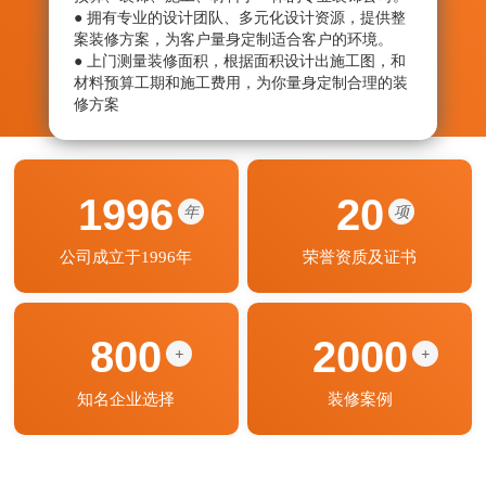
● 拥有专业的设计团队、多元化设计资源，提供整
● 从
案装修方案，为客户量身定制适合客户的环境。
绝劣
● 上门测量装修面积，根据面积设计出施工图，和
● 监
材料预算工期和施工费用，为你量身定制合理的装
艺程
修方案
期按
1996
20
年
项
公司成立于1996年
荣誉资质及证书
800
2000
+
+
知名企业选择
装修案例