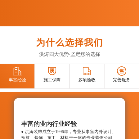
...
为什么选择我们
洪涛四大优势·坚定您的选择




丰富经验
施工保障
多项验收
完善服务
丰富的业内行业经验
施工
● 洪涛装饰成立于1996年，专业从事室内外设计、
● 确
预算、装饰、施工、材料于一体的专业装饰公司。
与控