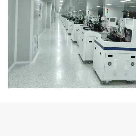
工厂食堂宿舍装
旧厂房工厂改造翻
创意园孵化器创客