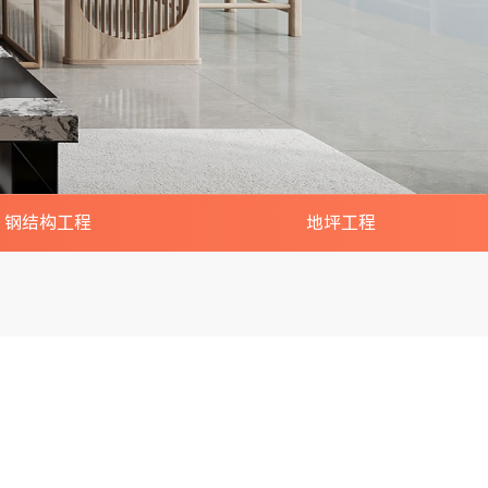
钢结构工程
地坪工程
厂房/车间/仓库搭建
夹层/隔层/网架/楼梯
构阁楼/雨棚/铁皮房