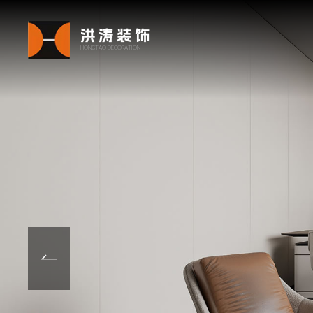
洪涛装饰
HONGTAO DECORATION
