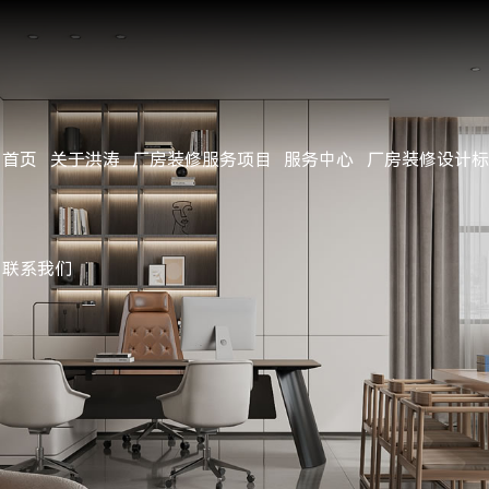
首页
关于洪涛
厂房装修服务项目
服务中心
厂房装修设计标
公司简介
办公楼/办公室/写字楼装修
服务流程
施工标准
经典案例
客户见证
公司动态
企业文化
厂房/工厂装修
项目施工管理
用料标准
近期完工
行业资讯
公司资质
无尘净化洁净车间装修
设计团队
施工工艺
工地参观
行业新闻
联系我们
公司环境
钢结构工程
施工团队
常见问题
团队风采
地坪工程
视频中心