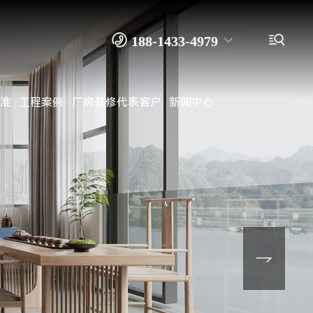


188-1433-4979
准
工程案例
厂房装修代表客户
新闻中心
138-2916-9915 余先生
0769－8262 4989
装修公司
办公室装修
写字楼装修
厂房装修
工厂装修
无尘车间装修
