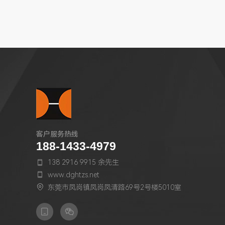
客户服务热线
188-1433-4979
138 2916 9915 余先生

www.dghtzs.net

东莞市凤岗镇凤岗凤清路69号2号楼5010室


