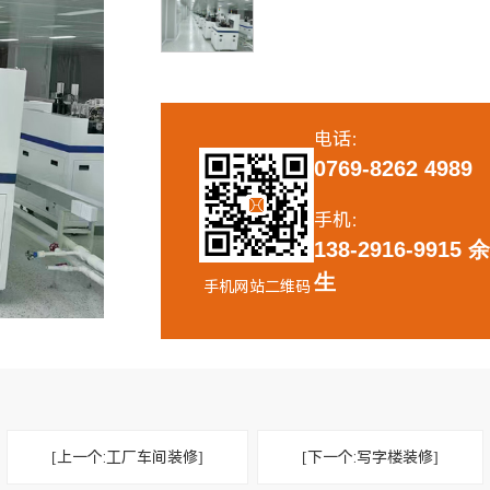
修实景
医疗无尘车间实景效果图
新装修
中心装修
电话：
0769-8262 4989
手机：
138-2916-9915 
生
手机网站二维码
[上一个:工厂车间装修]
[下一个:写字楼装修]