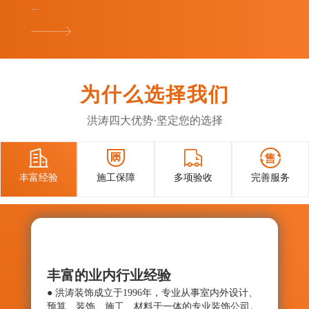
...
为什么选择我们
洪涛四大优势·坚定您的选择




丰富经验
施工保障
多项验收
完善服务
丰富的业内行业经验
施工
● 洪涛装饰成立于1996年，专业从事室内外设计、
● 确
预算、装饰、施工、材料于一体的专业装饰公司。
与控