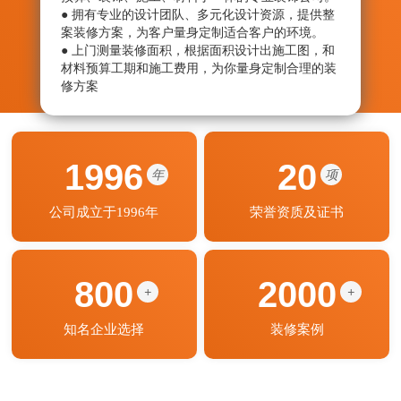
● 拥有专业的设计团队、多元化设计资源，提供整
● 从
案装修方案，为客户量身定制适合客户的环境。
绝劣
● 上门测量装修面积，根据面积设计出施工图，和
● 监
材料预算工期和施工费用，为你量身定制合理的装
艺程
修方案
期按
1996
20
年
项
公司成立于1996年
荣誉资质及证书
800
2000
+
+
知名企业选择
装修案例