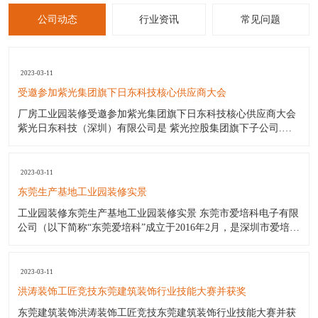
公司动态
行业资讯
常见问题
2023-03-11
受邀参加紫光集团旗下日东科技核心供应商大会
厂房工业园装修受邀参加紫光集团旗下日东科技核心供应商大会
紫光日东科技（深圳）有限公司是 紫光控股集团旗下子公司.日
东波峰焊日东回流焊日东印刷机是国内最好的电子设备生产厂商.
日东公司（日东工厂）产品包括:日东电子公司波峰焊日东波峰焊
锡机（价格优惠);日东公司波峰焊日东回流焊;日东印刷机;三星贴
2023-03-11
片机
东莞生产基地工业园装修实景
工业园装修东莞生产基地工业园装修实景 东莞市爱培科电子有限
公司（以下简称“东莞爱培科”成立于2016年2月，是深圳市爱培科
技术股份有限公司子公司（以下简称“深圳爱培科”），主要产品
制造商。其前身为奥理电子（深圳）有限公司。东莞爱培科主营
产品：GPS车载导航通讯设备产品的制造。 作为一家年轻新兴的
2023-03-11
企
洪涛装饰工匠竞技东莞建筑装饰行业技能大赛并获奖
东莞建筑装饰洪涛装饰工匠竞技东莞建筑装饰行业技能大赛并获