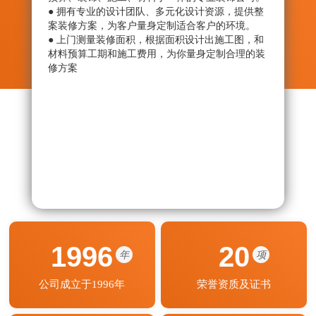
● 拥有专业的设计团队、多元化设计资源，提供整
● 从
案装修方案，为客户量身定制适合客户的环境。
绝劣
● 上门测量装修面积，根据面积设计出施工图，和
● 监
材料预算工期和施工费用，为你量身定制合理的装
艺程
修方案
期按
1996
20
年
项
公司成立于1996年
荣誉资质及证书