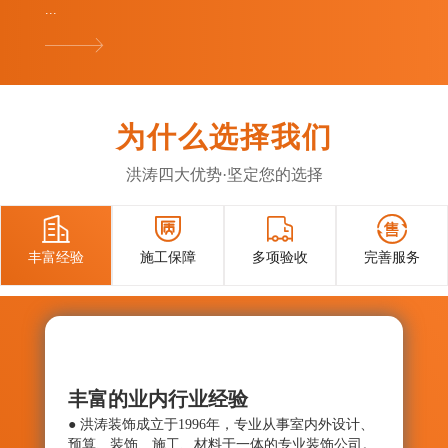
...
为什么选择我们
洪涛四大优势·坚定您的选择




丰富经验
施工保障
多项验收
完善服务
丰富的业内行业经验
施工
● 洪涛装饰成立于1996年，专业从事室内外设计、
● 确
预算、装饰、施工、材料于一体的专业装饰公司。
与控