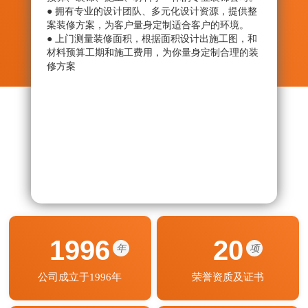
● 拥有专业的设计团队、多元化设计资源，提供整
● 从
案装修方案，为客户量身定制适合客户的环境。
绝劣
● 上门测量装修面积，根据面积设计出施工图，和
● 监
材料预算工期和施工费用，为你量身定制合理的装
艺程
修方案
期按
1996
20
年
项
公司成立于1996年
荣誉资质及证书