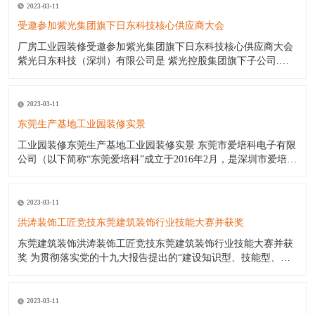
2023-03-11
受邀参加紫光集团旗下日东科技核心供应商大会
厂房工业园装修受邀参加紫光集团旗下日东科技核心供应商大会
紫光日东科技（深圳）有限公司是 紫光控股集团旗下子公司.日
东波峰焊日东回流焊日东印刷机是国内最好的电子设备生产厂商.
日东公司（日东工厂）产品包括:日东电子公司波峰焊日东波峰焊
锡机（价格优惠);日东公司波峰焊日东回流焊;日东印刷机;三星贴
2023-03-11
片机
东莞生产基地工业园装修实景
工业园装修东莞生产基地工业园装修实景 东莞市爱培科电子有限
公司（以下简称“东莞爱培科”成立于2016年2月，是深圳市爱培科
技术股份有限公司子公司（以下简称“深圳爱培科”），主要产品
制造商。其前身为奥理电子（深圳）有限公司。东莞爱培科主营
产品：GPS车载导航通讯设备产品的制造。 作为一家年轻新兴的
2023-03-11
企
洪涛装饰工匠竞技东莞建筑装饰行业技能大赛并获奖
东莞建筑装饰洪涛装饰工匠竞技东莞建筑装饰行业技能大赛并获
奖 为贯彻落实党的十九大报告提出的“建设知识型、技能型、创
新型劳动者大军，弘扬劳模精神和工匠精神”；为挖掘东莞装饰行
业工匠精英 ，培养更多专业技能人才，普及行业知识，传承工匠
精神，弘扬东莞建筑装饰文化；为东莞市建筑装饰行业广大“工
2023-03-11
匠”切磋