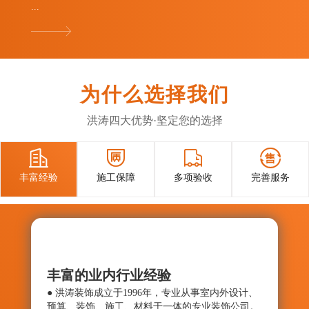
...
为什么选择我们
洪涛四大优势·坚定您的选择




丰富经验
施工保障
多项验收
完善服务
丰富的业内行业经验
施工
● 洪涛装饰成立于1996年，专业从事室内外设计、
● 确
预算、装饰、施工、材料于一体的专业装饰公司。
与控