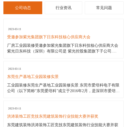
公司动态
行业资讯
常见问题
2023-03-11
受邀参加紫光集团旗下日东科技核心供应商大会
厂房工业园装修受邀参加紫光集团旗下日东科技核心供应商大会
紫光日东科技（深圳）有限公司是 紫光控股集团旗下子公司.日
东波峰焊日东回流焊日东印刷机是国内最好的电子设备生产厂商.
日东公司（日东工厂）产品包括:日东电子公司波峰焊日东波峰焊
锡机（价格优惠);日东公司波峰焊日东回流焊;日东印刷机;三星贴
2023-03-11
片机
东莞生产基地工业园装修实景
工业园装修东莞生产基地工业园装修实景 东莞市爱培科电子有限
公司（以下简称“东莞爱培科”成立于2016年2月，是深圳市爱培科
技术股份有限公司子公司（以下简称“深圳爱培科”），主要产品
制造商。其前身为奥理电子（深圳）有限公司。东莞爱培科主营
产品：GPS车载导航通讯设备产品的制造。 作为一家年轻新兴的
2023-03-11
企
洪涛装饰工匠竞技东莞建筑装饰行业技能大赛并获奖
东莞建筑装饰洪涛装饰工匠竞技东莞建筑装饰行业技能大赛并获