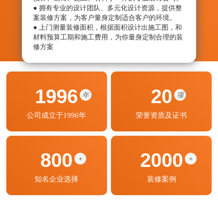
● 拥有专业的设计团队、多元化设计资源，提供整
● 从
案装修方案，为客户量身定制适合客户的环境。
绝劣
● 上门测量装修面积，根据面积设计出施工图，和
● 监
材料预算工期和施工费用，为你量身定制合理的装
艺程
修方案
期按
1996
20
年
项
公司成立于1996年
荣誉资质及证书
800
2000
+
+
知名企业选择
装修案例