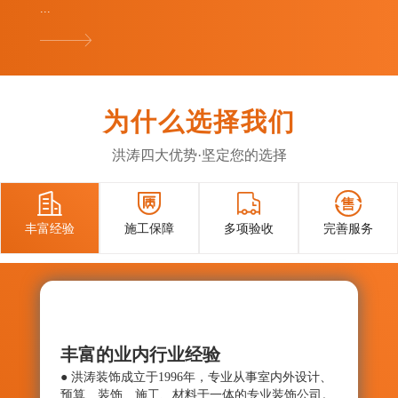
...
为什么选择我们
洪涛四大优势·坚定您的选择




丰富经验
施工保障
多项验收
完善服务
丰富的业内行业经验
施工
● 洪涛装饰成立于1996年，专业从事室内外设计、
● 确
预算、装饰、施工、材料于一体的专业装饰公司。
与控