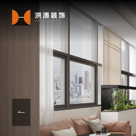
洪涛装饰
HONGTAO DECORATION
