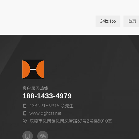
总数:166
首页
客户服务热线
188-1433-4979
138 2916 9915 余先生

www.dghtzs.net

东莞市凤岗镇凤岗凤清路69号2号楼5010室


