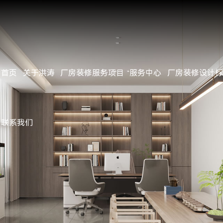
首页
关于洪涛
厂房装修服务项目
服务中心
厂房装修设计标
公司简介
办公楼/办公室/写字楼装修
服务流程
施工标准
经典案例
客户见证
公司动态
企业文化
厂房/工厂装修
项目施工管理
用料标准
近期完工
行业资讯
公司资质
无尘净化洁净车间装修
设计团队
施工工艺
工地参观
行业新闻
联系我们
公司环境
钢结构工程
施工团队
常见问题
团队风采
地坪工程
视频中心