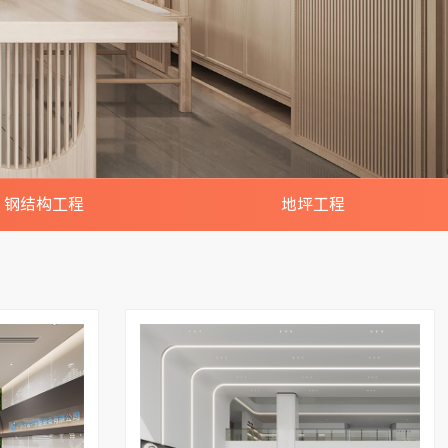
钢结构工程
地坪工程
厂房/车间/仓库搭建
夹层/隔层/网架/楼梯
构阁楼/雨棚/铁皮房