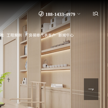


188-1433-4979
准
工程案例
厂房装修代表客户
新闻中心
138-2916-9915 余先生
0769－8262 4989
装修公司
办公室装修
写字楼装修
厂房装修
工厂装修
无尘车间装修
