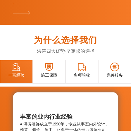
...
为什么选择我们
洪涛四大优势·坚定您的选择




丰富经验
施工保障
多项验收
完善服务
丰富的业内行业经验
施工
● 洪涛装饰成立于1996年，专业从事室内外设计、
● 确
预算、装饰、施工、材料于一体的专业装饰公司。
与控