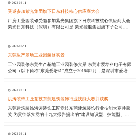
2023-03-11
受邀参加紫光集团旗下日东科技核心供应商大会
厂房工业园装修受邀参加紫光集团旗下日东科技核心供应商大会
紫光日东科技（深圳）有限公司是 紫光控股集团旗下子公司.日
东波峰焊日东回流焊日东印刷机是国内最好的电子设备生产厂商.
日东公司（日东工厂）产品包括:日东电子公司波峰焊日东波峰焊
锡机（价格优惠);日东公司波峰焊日东回流焊;日东印刷机;三星贴
2023-03-11
片机
东莞生产基地工业园装修实景
工业园装修东莞生产基地工业园装修实景 东莞市爱培科电子有限
公司（以下简称“东莞爱培科”成立于2016年2月，是深圳市爱培科
技术股份有限公司子公司（以下简称“深圳爱培科”），主要产品
制造商。其前身为奥理电子（深圳）有限公司。东莞爱培科主营
产品：GPS车载导航通讯设备产品的制造。 作为一家年轻新兴的
2023-03-11
企
洪涛装饰工匠竞技东莞建筑装饰行业技能大赛并获奖
东莞建筑装饰洪涛装饰工匠竞技东莞建筑装饰行业技能大赛并获
奖 为贯彻落实党的十九大报告提出的“建设知识型、技能型、创
新型劳动者大军，弘扬劳模精神和工匠精神”；为挖掘东莞装饰行
业工匠精英 ，培养更多专业技能人才，普及行业知识，传承工匠
精神，弘扬东莞建筑装饰文化；为东莞市建筑装饰行业广大“工
2023-03-11
匠”切磋