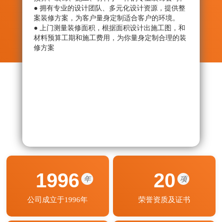
● 拥有专业的设计团队、多元化设计资源，提供整
● 从
案装修方案，为客户量身定制适合客户的环境。
绝劣
● 上门测量装修面积，根据面积设计出施工图，和
● 监
材料预算工期和施工费用，为你量身定制合理的装
艺程
修方案
期按
1996
20
年
项
公司成立于1996年
荣誉资质及证书