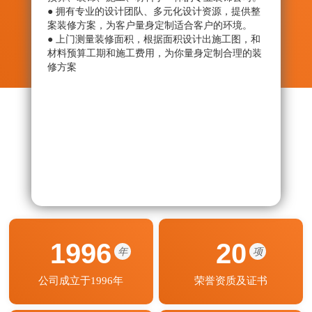
● 拥有专业的设计团队、多元化设计资源，提供整
● 从
案装修方案，为客户量身定制适合客户的环境。
绝劣
● 上门测量装修面积，根据面积设计出施工图，和
● 监
材料预算工期和施工费用，为你量身定制合理的装
艺程
修方案
期按
1996
20
年
项
公司成立于1996年
荣誉资质及证书