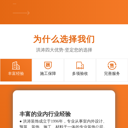
...
为什么选择我们
洪涛四大优势·坚定您的选择




丰富经验
施工保障
多项验收
完善服务
丰富的业内行业经验
施工
● 洪涛装饰成立于1996年，专业从事室内外设计、
● 确
预算、装饰、施工、材料于一体的专业装饰公司。
与控