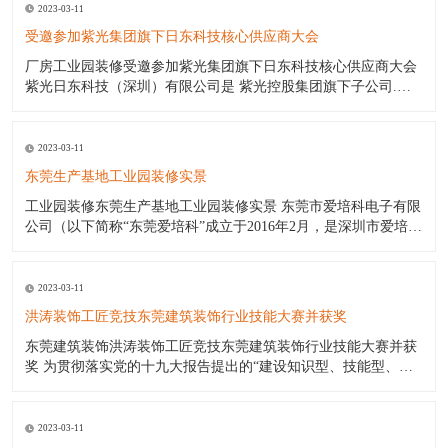
2023-03-11
受邀参加紫光集团旗下日东科技核心供应商大会
厂房工业园装修受邀参加紫光集团旗下日东科技核心供应商大会
紫光日东科技（深圳）有限公司是 紫光控股集团旗下子公司.日
东波峰焊日东回流焊日东印刷机是国内最好的电子设备生产厂商.
日东公司（日东工厂）产品包括:日东电子公司波峰焊日东波峰焊
锡机（价格优惠);日东公司波峰焊日东回流焊;日东印刷机;三星贴
2023-03-11
片机
东莞生产基地工业园装修实景
工业园装修东莞生产基地工业园装修实景 东莞市爱培科电子有限
公司（以下简称“东莞爱培科”成立于2016年2月，是深圳市爱培科
技术股份有限公司子公司（以下简称“深圳爱培科”），主要产品
制造商。其前身为奥理电子（深圳）有限公司。东莞爱培科主营
产品：GPS车载导航通讯设备产品的制造。 作为一家年轻新兴的
2023-03-11
企
洪涛装饰工匠竞技东莞建筑装饰行业技能大赛并获奖
东莞建筑装饰洪涛装饰工匠竞技东莞建筑装饰行业技能大赛并获
奖 为贯彻落实党的十九大报告提出的“建设知识型、技能型、创
新型劳动者大军，弘扬劳模精神和工匠精神”；为挖掘东莞装饰行
业工匠精英 ，培养更多专业技能人才，普及行业知识，传承工匠
精神，弘扬东莞建筑装饰文化；为东莞市建筑装饰行业广大“工
2023-03-11
匠”切磋