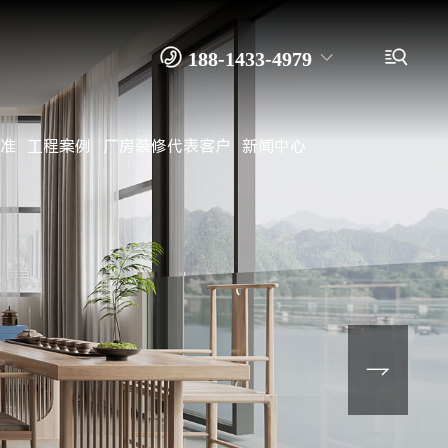


188-1433-4979
准
工程案例
厂房装修代表客户
新闻中心
138-2916-9915 余先生
0769－8262 4989
装修公司
办公室装修
写字楼装修
厂房装修
工厂装修
无尘车间装修
