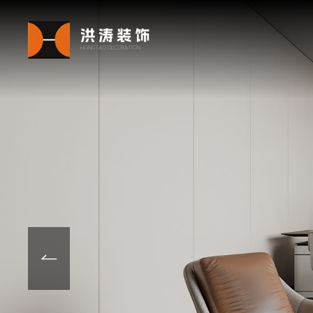
洪涛装饰
HONGTAO DECORATION
