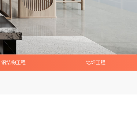
钢结构工程
地坪工程
厂房/车间/仓库搭建
夹层/隔层/网架/楼梯
构阁楼/雨棚/铁皮房