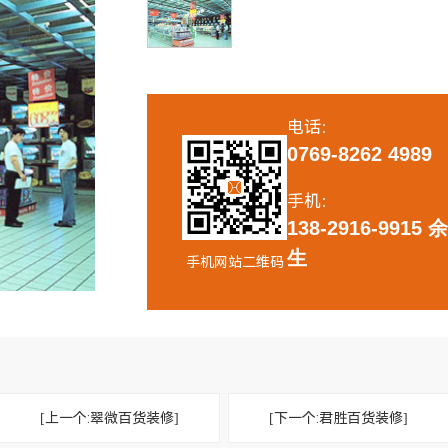
修实景
医疗无尘车间实景效果图
新装修
中心装修
电话：
0769-8262 4989
手机：
138-2916-9915 
生
手机网站二维码
[上一个:翠微百货装修]
[下一个:君胜百货装修]