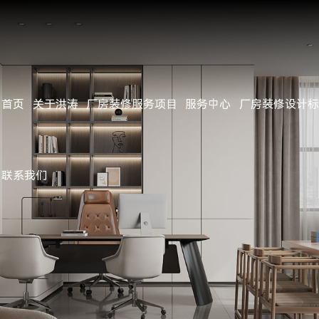
首页
关于洪涛
厂房装修服务项目
服务中心
厂房装修设计标
公司简介
办公楼/办公室/写字楼装修
服务流程
施工标准
经典案例
客户见证
公司动态
企业文化
厂房/工厂装修
项目施工管理
用料标准
近期完工
行业资讯
公司资质
无尘净化洁净车间装修
设计团队
施工工艺
工地参观
行业新闻
联系我们
公司环境
钢结构工程
施工团队
常见问题
团队风采
地坪工程
视频中心