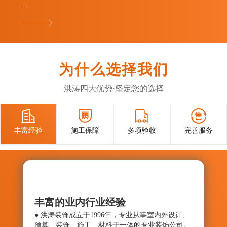
...
为什么选择我们
洪涛四大优势·坚定您的选择




丰富经验
施工保障
多项验收
完善服务
丰富的业内行业经验
施工
● 洪涛装饰成立于1996年，专业从事室内外设计、
● 确
预算、装饰、施工、材料于一体的专业装饰公司。
与控