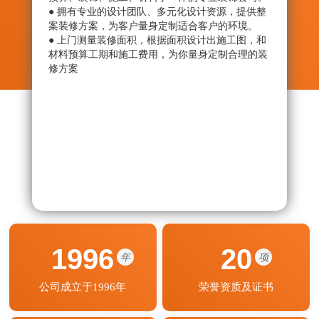
● 拥有专业的设计团队、多元化设计资源，提供整
● 从
案装修方案，为客户量身定制适合客户的环境。
绝劣
● 上门测量装修面积，根据面积设计出施工图，和
● 监
材料预算工期和施工费用，为你量身定制合理的装
艺程
修方案
期按
1996
20
年
项
公司成立于1996年
荣誉资质及证书