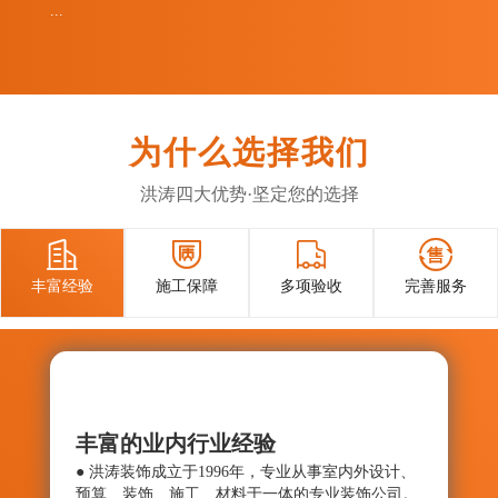
...
为什么选择我们
洪涛四大优势·坚定您的选择




丰富经验
施工保障
多项验收
完善服务
丰富的业内行业经验
施工
● 洪涛装饰成立于1996年，专业从事室内外设计、
● 确
预算、装饰、施工、材料于一体的专业装饰公司。
与控