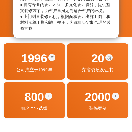
● 拥有专业的设计团队、多元化设计资源，提供整
● 从
案装修方案，为客户量身定制适合客户的环境。
绝劣
● 上门测量装修面积，根据面积设计出施工图，和
● 监
材料预算工期和施工费用，为你量身定制合理的装
艺程
修方案
期按
1996
20
年
项
公司成立于1996年
荣誉资质及证书
800
2000
+
+
知名企业选择
装修案例