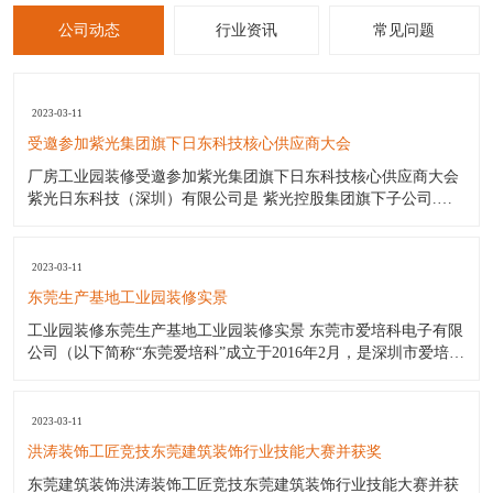
公司动态
行业资讯
常见问题
2023-03-11
受邀参加紫光集团旗下日东科技核心供应商大会
厂房工业园装修受邀参加紫光集团旗下日东科技核心供应商大会
紫光日东科技（深圳）有限公司是 紫光控股集团旗下子公司.日
东波峰焊日东回流焊日东印刷机是国内最好的电子设备生产厂商.
日东公司（日东工厂）产品包括:日东电子公司波峰焊日东波峰焊
锡机（价格优惠);日东公司波峰焊日东回流焊;日东印刷机;三星贴
2023-03-11
片机
东莞生产基地工业园装修实景
工业园装修东莞生产基地工业园装修实景 东莞市爱培科电子有限
公司（以下简称“东莞爱培科”成立于2016年2月，是深圳市爱培科
技术股份有限公司子公司（以下简称“深圳爱培科”），主要产品
制造商。其前身为奥理电子（深圳）有限公司。东莞爱培科主营
产品：GPS车载导航通讯设备产品的制造。 作为一家年轻新兴的
2023-03-11
企
洪涛装饰工匠竞技东莞建筑装饰行业技能大赛并获奖
东莞建筑装饰洪涛装饰工匠竞技东莞建筑装饰行业技能大赛并获