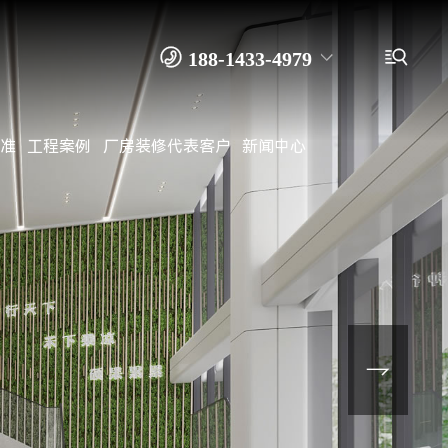


188-1433-4979
准
工程案例
厂房装修代表客户
新闻中心
138-2916-9915 余先生
0769－8262 4989
装修公司
办公室装修
写字楼装修
厂房装修
工厂装修
无尘车间装修
