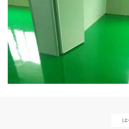
工厂食堂宿舍装
旧厂房工厂改造翻
创意园孵化器创客
[