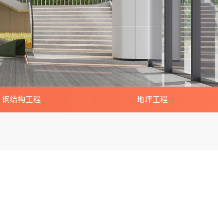
钢结构工程
地坪工程
厂房/车间/仓库搭建
夹层/隔层/网架/楼梯
构阁楼/雨棚/铁皮房