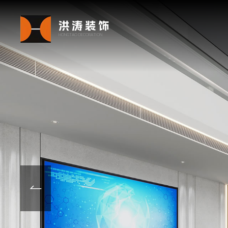
洪涛装饰
HONGTAO DECORATION
