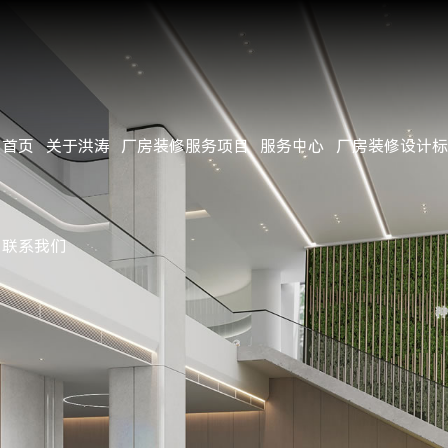
首页
关于洪涛
厂房装修服务项目
服务中心
厂房装修设计标
公司简介
办公楼/办公室/写字楼装修
服务流程
施工标准
经典案例
客户见证
公司动态
企业文化
厂房/工厂装修
项目施工管理
用料标准
近期完工
行业资讯
公司资质
无尘净化洁净车间装修
设计团队
施工工艺
工地参观
行业新闻
联系我们
公司环境
钢结构工程
施工团队
常见问题
团队风采
地坪工程
视频中心