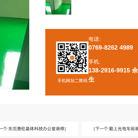
修实景
医疗无尘车间实景效果图
新装修
中心装修
电话：
0769-8262 4989
手机：
138-2916-9915 
生
手机网站二维码
上一个:东莞惠伦晶体科技办公室装修]
[下一个:勤上光电车间装