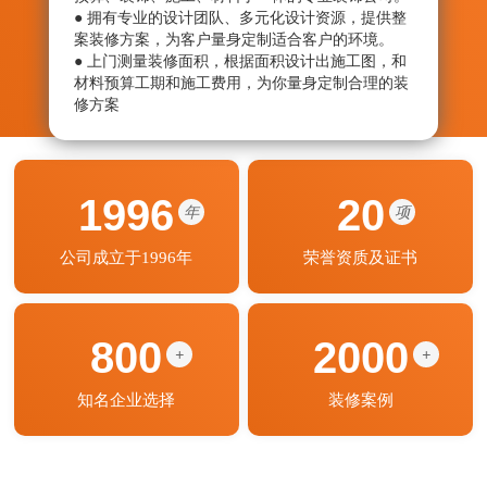
● 拥有专业的设计团队、多元化设计资源，提供整
● 从
案装修方案，为客户量身定制适合客户的环境。
绝劣
● 上门测量装修面积，根据面积设计出施工图，和
● 监
材料预算工期和施工费用，为你量身定制合理的装
艺程
修方案
期按
1996
20
年
项
公司成立于1996年
荣誉资质及证书
800
2000
+
+
知名企业选择
装修案例