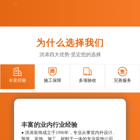
...
为什么选择我们
洪涛四大优势·坚定您的选择




丰富经验
施工保障
多项验收
完善服务
丰富的业内行业经验
施工
● 洪涛装饰成立于1996年，专业从事室内外设计、
● 确
预算、装饰、施工、材料于一体的专业装饰公司。
与控