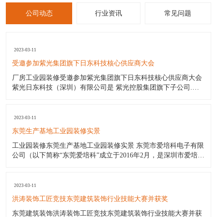
公司动态
行业资讯
常见问题
2023-03-11
受邀参加紫光集团旗下日东科技核心供应商大会
厂房工业园装修受邀参加紫光集团旗下日东科技核心供应商大会
紫光日东科技（深圳）有限公司是 紫光控股集团旗下子公司.日
东波峰焊日东回流焊日东印刷机是国内最好的电子设备生产厂商.
日东公司（日东工厂）产品包括:日东电子公司波峰焊日东波峰焊
锡机（价格优惠);日东公司波峰焊日东回流焊;日东印刷机;三星贴
2023-03-11
片机
东莞生产基地工业园装修实景
工业园装修东莞生产基地工业园装修实景 东莞市爱培科电子有限
公司（以下简称“东莞爱培科”成立于2016年2月，是深圳市爱培科
技术股份有限公司子公司（以下简称“深圳爱培科”），主要产品
制造商。其前身为奥理电子（深圳）有限公司。东莞爱培科主营
产品：GPS车载导航通讯设备产品的制造。 作为一家年轻新兴的
2023-03-11
企
洪涛装饰工匠竞技东莞建筑装饰行业技能大赛并获奖
东莞建筑装饰洪涛装饰工匠竞技东莞建筑装饰行业技能大赛并获